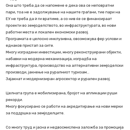
Она што треба да се напомене е дека ова се неповратни
пари, тоа не е задолжување на нашите граѓани, тие пари на
ЕУ не треба да ѝ ги вратиме, а со нив ќе се финансираат
проекти во земјоделството, во инфраструктурата, во нови
работни места и локален економски развој.
Програмата е целосно инклузивна, овозможува фер услови и
еднаков пристап за сите.
Многу изградени инвестиции, многу реконструирани објекти,
набавки на модерна механизација, изградба на
инфраструктура, производство на алтернативни земјоделски
производи, јакнење на руралниот туризам…
Зајакнат и модернизиран агросектор и рурален развој.
Целната група е мобилизирана, бројот на апликации руши
рекорди.
Многу фокусирано се работи на акредитирање на нови мерки
за поддршка на земјоделците.
Со многу труд и јасна и недвосмислена заложба за промоција