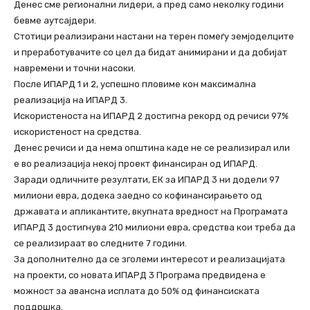
Денес сме регионални лидери, а пред само неколку години
бевме аутсајдери.
Стотици реализирани настани на терен помеѓу земјоделците
и преработувачите со цел да бидат анимирани и да добијат
навремени и точни насоки.
После ИПАРД 1 и 2, успешно пловиме кон максимална
реализација на ИПАРД 3.
Искористеноста на ИПАРД 2 достигна рекорд од речиси 97%
искористеност на средства.
Денес речиси и да нема општина каде не се реализирал или
е во реализација некој проект финансиран од ИПАРД.
Заради одличните резултати, ЕК за ИПАРД 3 ни додели 97
милиони евра, додека заедно со кофинансирањето од
државата и апликантите, вкупната вредност на Програмата
ИПАРД 3 достигнува 210 милиони евра, средства кои треба да
се реализираат во следните 7 години.
За дополнително да се зголеми интересот и реализацијата
на проекти, со новата ИПАРД 3 Програма предвидена е
можност за авансна исплата до 50% од финансиската
поддршка.