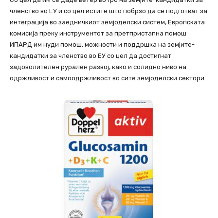
членство во ЕУ и со цел истите што побрзо да се подготват за
интеграција во заедничкиот земјоделски систем, Европската
комисија преку инструментот за претпристапна помош
ИПАРД им нуди помош, можности и поддршка на земјите-
кандидатки за членство во ЕУ со цел да достигнат
задоволителен рурален развој, како и солидно ниво на
одржливост и самоодржливост во сите земјоделски сектори.