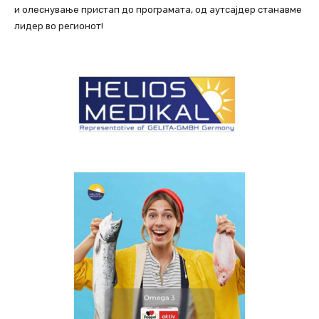
и олеснување пристап до програмата, од аутсајдер станавме
лидер во регионот!