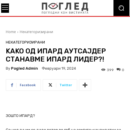
Home
Некатегоризирани
НЕКАТЕГОРИЗИРАНИ
KAKO ОД ИПАРД АУТСАЈДЕР
СТАНАВМЕ ИПАРД ЛИДЕР?!
By
Pogled Admin
Февруари 19, 2024
399
0
Facebook
Twitter
ЗОШТО ИПАРД?
Со цел да им се даде ветер во грб на земјите-кандидатки за