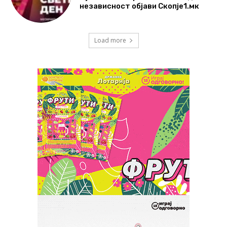
независност објави Скопје1.мк
Load more