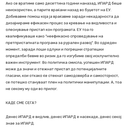
Ако се вратиме само десеттина години наназад, ИПАРД беше
неискористен, а парите враќани назад во буџетот на ЕУ.
Добивавме помош која ја враќавме заради некадарноста да
дизајнираме ефикасен процес за кревање на видливоста и
олеснување пристап кон програмата. ЕУ тоа го
квалификуваше како ”неефикасно спроведување на
претпристапната програма за рурален развој”. Во одреден
момент, заради лоши одлуки и погрешни стратешки
определби бевме во ризик да го изгубиме овој исклучително
важен инструмент. Во политичка смисла, успешен ИПАРД
може да значи и отежнат пристап до потенцијалните
гласачи, кои откако ќе стекнат самодоверба и самостојност,
се потешко стануваат плен на политички манипулации. А, тоа
не секому му оди во прилог.
КАДЕ СМЕ СЕГА?
Денес ИПАРД е видлив, денес ИПАРД е насекаде, денес секој
знае за ИПАРД.