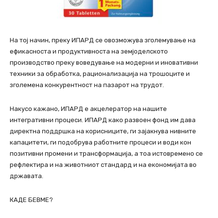
На тој начин, преку ИПАРД се овозможува зголемување на
ефикасноста и продуктивноста на земјоделското
производство преку воведување на модерни и иновативни
техники за обработка, рационализација на трошоците и
зголемена конкурентност на пазарот на трудот.
Накусо кажано, ИПАРД е акцелератор на нашите
интегративни процеси. ИПАРД како развоен фонд им дава
директна поддршка на корисниците, ги зајакнува нивните
капацитети, ги подобрува работните процеси и води кон
позитивни промени и трансформација, а тоа истовремено се
рефлектира и на животниот стандард и на економијата во
државата.
КАДЕ БЕВМЕ?