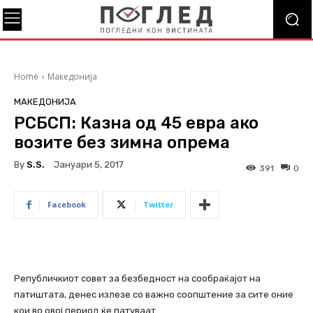
Home
Македонија
МАКЕДОНИЈА
РСБСП: Казна од 45 евра ако
возите без зимна опрема
By
S.s.
Јануари 5, 2017
391
0
Facebook
Twitter
Републичкиот совет за безбедност на сообраќајот на
патиштата, денес излезе со важно соопштение за сите оние
кои во овој период ќе патуваат.