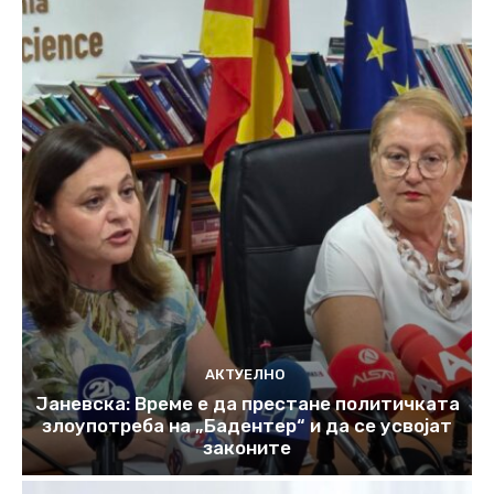
АКТУЕЛНО
Јаневска: Време е да престане политичката
злоупотреба на „Бадентер“ и да се усвојат
законите