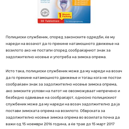
Полициски службеник, според законските одредби, ќе му
нареди на возачот да го прекине натамошното движење на
возилото ако не постапи според сообраќајниот знак за
задолжително носење и употреба на зимска опрема.
Исто така, полициски службеник може да му нареди на возач
да го прекине натамошното движење и тогаш кога не постои
сообраќаен знак за задолжително носење зимска опрема,
ако зимските услови на патот не овозможуваат непречено и
безбедно одвивање на сообраќајот, односно полицискиот
службеник може да му нареди на возач задолжително да ја
постави зимската опрема на возилото. Обврската за
задолжително носење зимска опрема во возилата почна да
важи од 15 ноември 2016 година, а ќе трае до 15 март 2017