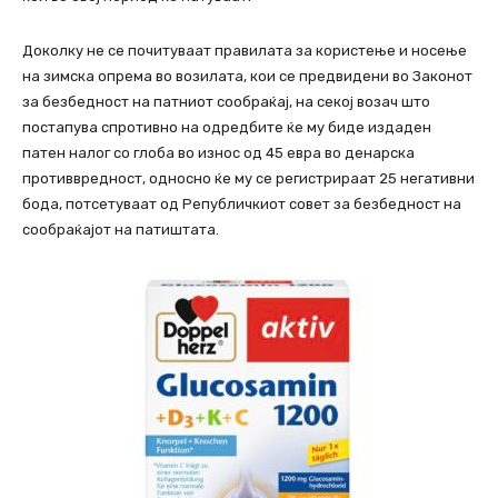
Доколку не се почитуваат правилата за користење и носење
на зимска опрема во возилата, кои се предвидени во Законот
за безбедност на патниот сообраќај, на секој возач што
постапува спротивно на одредбите ќе му биде издаден
патен налог со глоба во износ од 45 евра во денарска
противвредност, односно ќе му се регистрираат 25 негативни
бода, потсетуваат од Републичкиот совет за безбедност на
сообраќајот на патиштата.