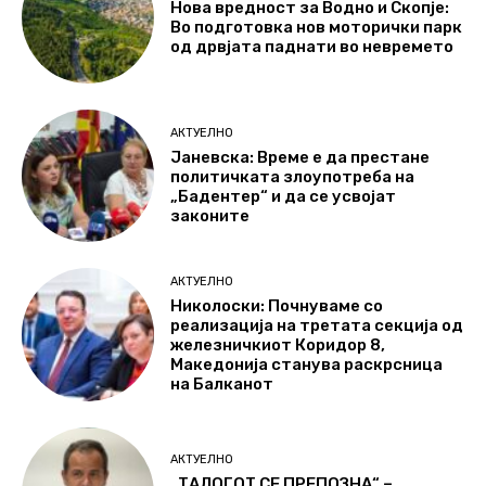
Нова вредност за Водно и Скопје:
Во подготовка нов моторички парк
од дрвјата паднати во невремето
АКТУЕЛНО
Јаневска: Време е да престане
политичката злоупотреба на
„Бадентер“ и да се усвојат
законите
АКТУЕЛНО
Николоски: Почнуваме со
реализација на третата секција од
железничкиот Коридор 8,
Македонија станува раскрсница
на Балканот
АКТУЕЛНО
„ТАЛОГОТ СЕ ПРЕПОЗНА“ –