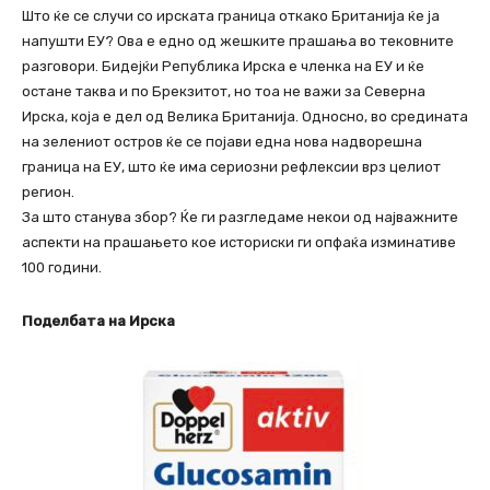
Што ќе се случи со ирската граница откако Британија ќе ја
напушти ЕУ? Ова е едно од жешките прашања во тековните
разговори. Бидејќи Република Ирска е членка на ЕУ и ќе
остане таква и по Брекзитот, но тоа не важи за Северна
Ирска, која е дел од Велика Британија. Односно, во средината
на зелениот остров ќе се појави една нова надворешна
граница на ЕУ, што ќе има сериозни рефлексии врз целиот
регион.
За што станува збор? Ќе ги разгледаме некои од најважните
аспекти на прашањето кое историски ги опфаќа изминативе
100 години.
Поделбата на Ирска