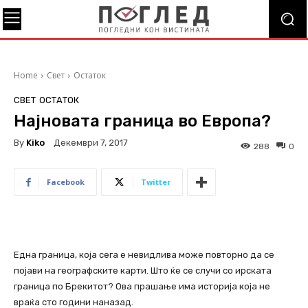
Home
Свет
Остаток
СВЕТ
ОСТАТОК
Најновата граница во Европа?
By
Kiko
Декември 7, 2017
288
0
Facebook
Twitter
Една граница, која сега е невидлива може повторно да се
појави на географските карти. Што ќе се случи со ирската
граница по Брекитот? Ова прашање има историја која не
враќа сто години наназад.