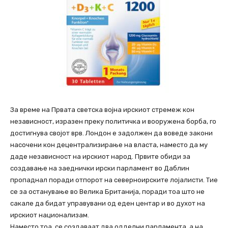
За време на Првата светска војна ирскиот стремеж кон
независност, изразен преку политичка и вооружена борба, го
достигнува својот врв. Лондон е задолжен да воведе закони
насочени кон децентрализирање на власта, наместо да му
даде независност на ирскиот народ. Првите обиди за
создавање на заеднички ирски парламент во Даблин
пропаднал поради отпорот на северноирските лојалисти. Тие
се за останување во Велика Британија, поради тоа што не
сакале да бидат управувани од еден центар и во духот на
ирскиот национализам.
Наместо тоа, се создаваат два одделни парламента, а на