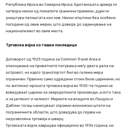
Република Ирска во Северна Ирска. Британската армија ги
затвора некои од помалите гранични премини, дури ги
уништува патиштата кон нив. Некои општини беа особено
погодени од овие мерки, што доведе до зајакнување на
национализмот во овие места.
Трговска војна со тешки последици
Договорот од 1923 година за Common Travel Area е
олеснување на приватните патувања меѓу двата дела на
островот, но карго транспортот бил во голема мера
ограничен. Првично само одредени стоки биле царинени, но
по англиско-ирската трговска војна во 1930-те години се
воведуваат царини за земјоделските производи, а исто така
и за јагленот и челикот. Мерките на владите во Лондон и
Даблин тогаш нанесуваат огромни економски штети на
пограничните области, што доведува до појава на
недозволена трговија и шверц.
Трговската војна завршува официјално во 1936 година, но