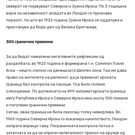
северот се појавуваат Северна и Јужна Ирска. По 3-годишна
војна за независност, владата во Лондон го признава
поразот, по што во 1922 година Јужна Ирска се одделува и
престанува да биде дел од Велика Британија.
300 гранични премини
За да бидат намалени негативните рефлексии од
разделбата, во 1923 година е формирана т.н. Common Travel
Area – нешто слично на денешната Шенген зона. Таа им дава
право на жителите на регионот да ја преминат ирската
граница без контрола на пасоши. Тоа било големо
олеснување. По должината на 499-километарската граница
меѓу Република Ирска и Северна Ирска има околу 300 помали
и поголеми гранични премини.
Сепак, оваа граница не била секогаш толку невидлива. Во
1969 година Северна Ирска го ескалира насилството, Лондон
испрати војници таму. Пограничната контрола потоа е
затегната за да се спречи нелегалниот пренос на оружје од