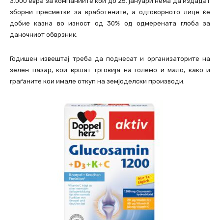
3.000 евра за компаниите кои до 25. јануари нема да издадат
зборни пресметки за вработените, а одговорното лице ќе
добие казна во изност од 30% од одмерената глоба за
даночниот обврзник.
Годишен извештај треба да поднесат и организаторите на
зелен пазар, кои вршат трговија на големо и мало, како и
граѓаните кои имале откуп на земјоделски производи.