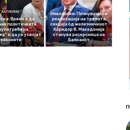
АКТУЕЛНО
АКТУЕЛНО
Николоски: Почнуваме со
ска: Време е да
реализација на третата
ане политичката
секција од железничкиот
оупотреба на
Коридор 8, Македонија
р“ и да се усвојат
станува раскрсница на
законите
Балканот
П