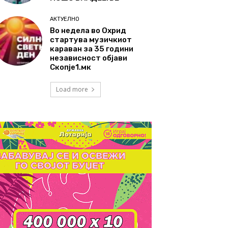
АКТУЕЛНО
Во недела во Охрид
стартува музичкиот
караван за 35 години
независност објави
Скопје1.мк
Load more