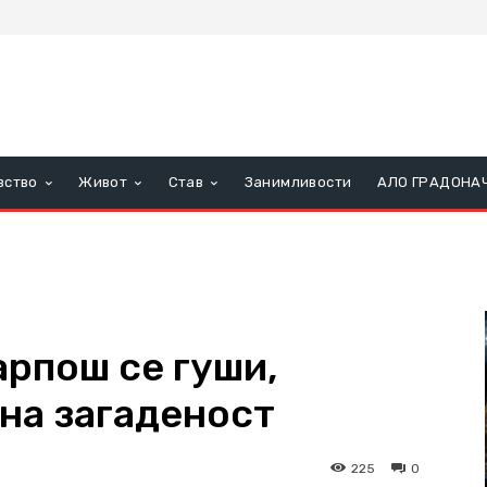
вство
Живот
Став
Занимливости
АЛО ГРАДОНА
рпош се гуши,
на загаденост
225
0