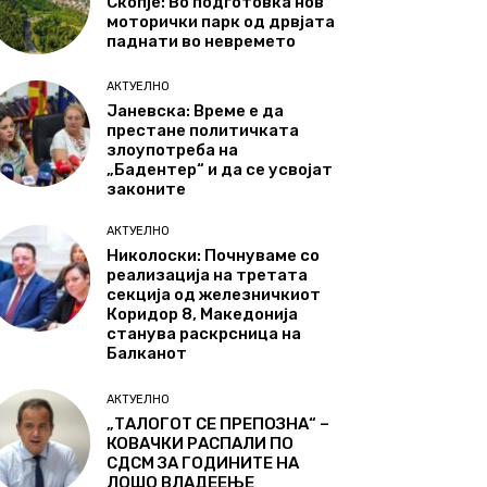
Скопје: Во подготовка нов
моторички парк од дрвјата
паднати во невремето
АКТУЕЛНО
Јаневска: Време е да
престане политичката
злоупотреба на
„Бадентер“ и да се усвојат
законите
АКТУЕЛНО
Николоски: Почнуваме со
реализација на третата
секција од железничкиот
Коридор 8, Македонија
станува раскрсница на
Балканот
АКТУЕЛНО
„ТАЛОГОТ СЕ ПРЕПОЗНА“ –
КОВАЧКИ РАСПАЛИ ПО
СДСМ ЗА ГОДИНИТЕ НА
ЛОШО ВЛАДЕЕЊЕ