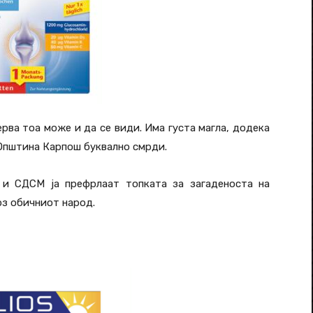
рва тоа може и да се види. Има густа магла, додека
Општина Карпош буквално смрди.
и СДСМ ја префрлаат топката за загаденоста на
рз обичниот народ.