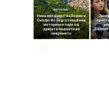
АКТУЕЛНО
Нова вредност за Водно и
Јанев
Скопје: Во подготовка нов
прест
моторички парк од
зл
дрвјата паднати во
„Баденте
невремето