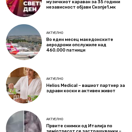
музичкиот караван за 35 години
независност објави Скопје1.мк
АКТУЕЛНО
Во еден месец македонските
аеродроми опслужиле над
460.000 патници
АКТУЕЛНО
Helios Medical – вашиот партнер за
здрави коски и активен живот
АКТУЕЛНО
Првите снимки од Италија по
земјотресот се застрашувачки –