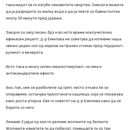
така медот ќе ги изгуби лековитите својства. Смесата можете
да ја разредите со малку вода и да ја пиете со бавни голтки
околу 30 минути пред јадење.
Заедно со овој лесен, брз и во исто време исклучително
ефикасен рецепт, д-р Емилова не советува да испиеме чаша
свежо цеден сок од морков на празен стомак пред појадокот,
ручекот и вечерата.
Исто така е многу силен имуностимулант, но има и
антиканцерогени ефекти.
Ако, пак, сме се разболеле од грип, често откако ќе се
опоравиме, останува преостаната кашлица, која се покажува
како доста упорна. Еве го советот на д-р Емилова како да се
борите со него.
Земаме 2 јајца од кои ги делиме жолчките од белките.
Жолчките изматете ги да побелат, помешајте ги со три