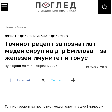
Home
Живот
ЖИВОТ
ЗДРАВЈЕ И ХРАНА
ЗДРАВСТВО
Точниот рецепт за познатиот
меден сируп на д-р Емилова – за
железен имунитет и тонус
By
Pogled Admin
Април 1, 2025
2603
0
Facebook
Twitter
Точниот рецепт за познатиот меден сируп на д-р Емилова –