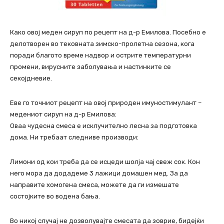
Како овој меден сируп по рецепт на д-р Емилова. Посебно е
делотворен во тековната зимско-пролетна сезона, кога
поради благото време надвор и острите температурни
промени, вирусните заболувања и настинките се
секојдневие.
Еве го точниот рецепт на овој природен имуностимулант –
медениот сируп на д-р Емилова:
Оваа чудесна смеса е исклучително лесна за подготовка
дома. Ни требаат следниве производи:
Лимони од кои треба да се исцеди шолја чај свеж сок. Кон
него мора да додадеме 3 лажици домашен мед. За да
направите хомогена смеса, можете да ги измешате
состојките во водена бања.
Во никој случај не дозволувајте смесата да зоврие, бидејќи