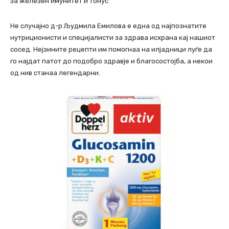
за железен имунитет и тонус
Не случајно д-р Људмила Емилова е една од најпознатите
нутриционисти и специјалисти за здрава исхрана кај нашиот
сосед. Нејзините рецепти им помогнаа на илјадници луѓе да
го најдат патот до подобро здравје и благосостојба, а некои
од нив станаа легендарни.