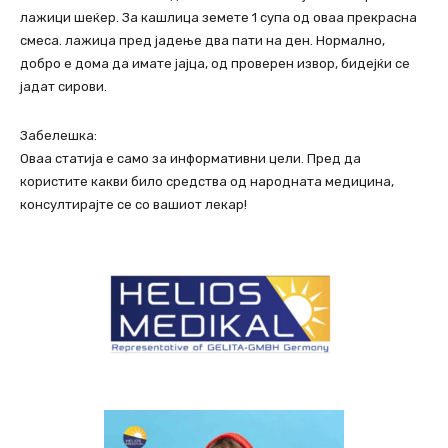
лажици шеќер. За кашлица земете 1 супа од оваа прекрасна
смеса. лажица пред јадење два пати на ден. Нормално,
добро е дома да имате јајца, од проверен извор, бидејќи се
јадат сирови.
Забелешка:
Оваа статија е само за информативни цели. Пред да
користите какви било средства од народната медицина,
консултирајте се со вашиот лекар!