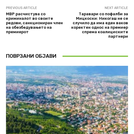
PREVIOUS ARTICLE
NEXT ARTICLE
МВР расчистува со
Таравари со пофалби за
криминалот во своите
Мицкоски: Никогаш не се
редови, санкциониран член
случило да има еден ваков
на обезбедувањето на
коректен однос на премиер
премиерот
спрема коалициските
партнери
ПОВРЗАНИ ОБЈАВИ