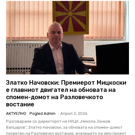
Златко Начовски: Премиерот Мицкоски
е главниот двигател на обновата на
спомен-домот на Разловечкото
востание
АКТУЕЛНО
Pogled Admin
-
Април 3, 2026
Разговараме со директорот на НУЦК „Никола Јонков
Вапцаров“, Златко Начовски, за обновата на спомен-домот
посветен на Разловечко востание, значењето на овој проект