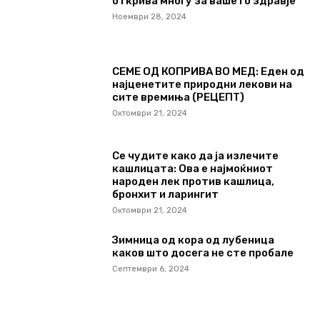
открива многу за вашето здравје
Ноември 28, 2024
СЕМЕ ОД КОПРИВА ВО МЕД: Еден од
најценетите природни лекови на
сите времиња (РЕЦЕПТ)
Октомври 21, 2024
Се чудите како да ја излечите
кашлицата: Ова е најмоќниот
народен лек против кашлица,
бронхит и ларингит
Октомври 21, 2024
Зимница од кора од лубеница
каков што досега не сте пробале
Септември 6, 2024