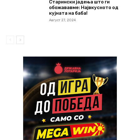
Старински јадења што ги
обожававме: Највкусното од
кујната на баба!
Август 27, 2024