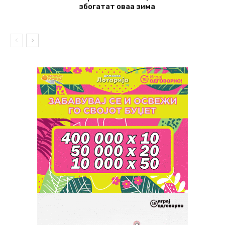
збогатат оваа зима