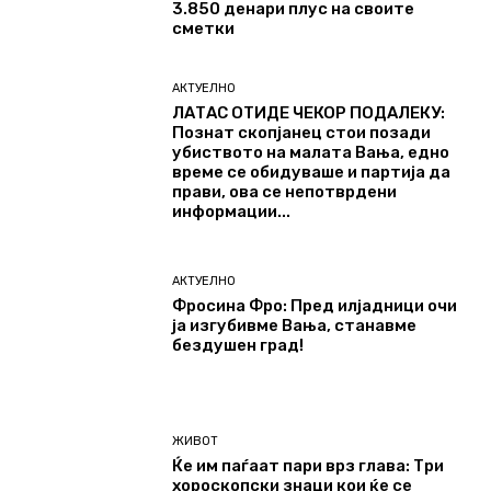
3.850 денари плус на своите
сметки
АКТУЕЛНО
ЛАТАС ОТИДЕ ЧЕКОР ПОДАЛЕКУ:
Познат скопјанец стои позади
убиството на малата Вања, едно
време се обидуваше и партија да
прави, ова се непотврдени
информации...
АКТУЕЛНО
Фросина Фро: Пред илјадници очи
ја изгубивме Вања, станавме
бездушен град!
ЖИВОТ
Ќе им паѓаат пари врз глава: Три
хороскопски знаци кои ќе се