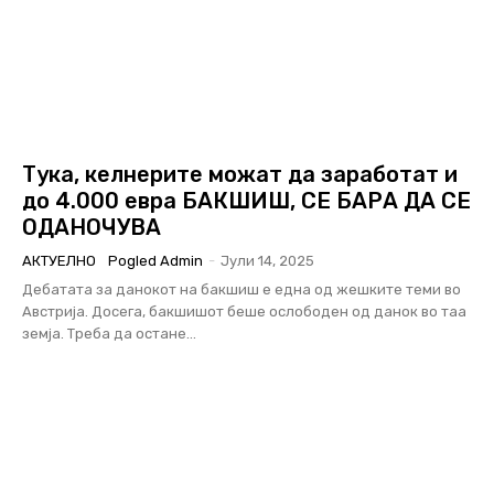
Тука, келнерите можат да заработат и
до 4.000 евра БАКШИШ, СЕ БАРА ДА СЕ
ОДАНОЧУВА
АКТУЕЛНО
Pogled Admin
-
Јули 14, 2025
Дебатата за данокот на бакшиш е една од жешките теми во
Австрија. Досега, бакшишот беше ослободен од данок во таа
земја. Треба да остане...