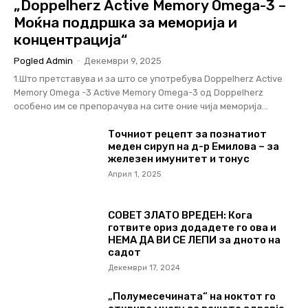
„Doppelherz Active Memory Omega-3 –
Моќна поддршка за меморија и
концентрација“
Pogled Admin
-
Декември 9, 2025
1.Што претставува и за што се употребува Doppelherz Active
Memory Omega -3 Аctive Memory Omega-3 од Doppelherz
особено им се препорачува на сите оние чија меморија...
Точниот рецепт за познатиот
меден сируп на д-р Емилова – за
железен имунитет и тонус
Април 1, 2025
СОВЕТ ЗЛАТО ВРЕДЕН: Кога
готвите ориз додадете го ова и
НЕМА ДА ВИ СЕ ЛЕПИ за дното на
садот
Декември 17, 2024
„Полумесечината“ на ноктот го