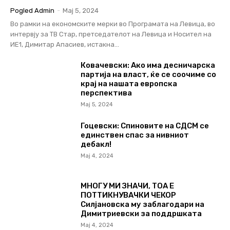
Pogled Admin
-
Мај 5, 2024
Во рамки на економските мерки во Програмата на Левица, во
интервју за ТВ Стар, претседателот на Левица и Носител на
ИЕ1, Димитар Апасиев, истакна...
Ковачевски: Ако има десничарска
партија на власт, ќе се соочиме со
крај на нашата европска
перспектива
Мај 5, 2024
Гоцевски: Спиновите на СДСМ се
единствен спас за нивниот
дебакл!
Мај 4, 2024
МНОГУ МИ ЗНАЧИ, ТОА Е
ПОТТИКНУВАЧКИ ЧЕКОР
Силјановска му заблагодари на
Димитриевски за поддршката
Мај 4, 2024