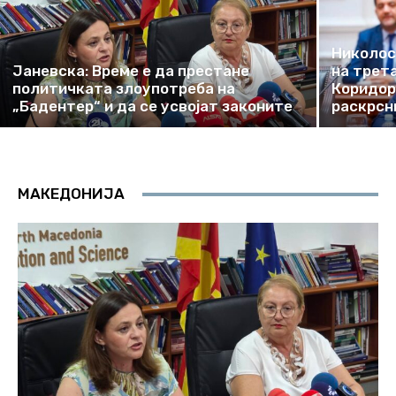
Николос
Јаневска: Време е да престане
на трет
политичката злоупотреба на
Коридор
„Бадентер“ и да се усвојат законите
раскрсн
МАКЕДОНИЈА