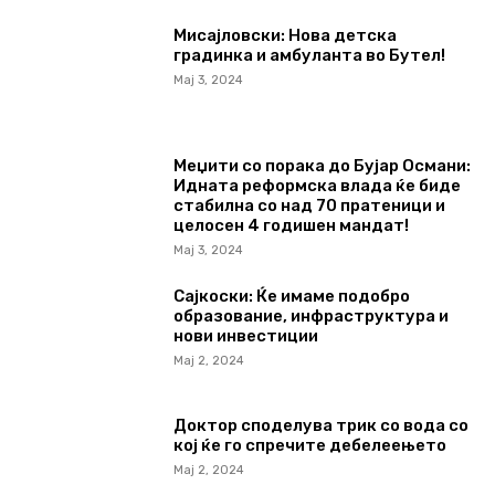
Мисајловски: Нова детска
градинка и амбуланта во Бутел!
Мај 3, 2024
Меџити со порака до Бујар Османи:
Идната реформска влада ќе биде
стабилна со над 70 пратеници и
целосен 4 годишен мандат!
Мај 3, 2024
Сајкоски: Ќе имаме подобро
образование, инфраструктура и
нови инвестиции
Мај 2, 2024
Доктор споделува трик со вода со
кој ќе го спречите дебелеењето
Мај 2, 2024