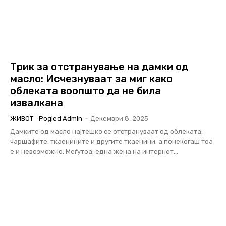
Трик за отстранување на дамки од
масло: Исчезнуваат за миг како
облеката воопшто да не била
извалкана
ЖИВОТ
Pogled Admin
-
Декември 8, 2025
Дамките од масло најтешко се отстрануваат од облеката,
чаршафите, ткаенините и другите ткаенини, а понекогаш тоа
е и невозможно. Меѓутоа, една жена на интернет...