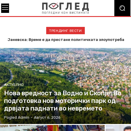
ТРЕНДИНГ ВЕСТИ
Јаневска: Време е да престане политичката злоупотреба
на „Бадентер“ и да се усвојат законите
АКТУЕЛНО
Нова вредност за Водно и Скопје: Во
подготовка нов моторички парк од
дрвјата паднати во невремето
Pogled Admin
-
Август 6, 2026