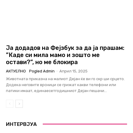
Ја додадов на Фејзбук за да ја прашам:
”Каде си мила мамо и зошто ме
остави?”, но ме блокира
АКТУЕЛНО
Pogled Admin
-
Април 15, 2025
Животната приказна на малиот Дејан ќе ви го скр ши срцето.
Додека неговите врсници се грижат какви телефони или
патики имаат, единаесетгодишниот Дејан пешачи...
ИНТЕРВЈУА