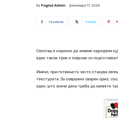
By
Pogled Admin
Декември 17, 2024
Facebook
Twitter
P
Секогаш е корисно да знаеме одредени куј
еден таков трик е поврзан со подготовкат
Имено, при готвењето често станува лепл
текстурата. За совршено сварен ориз, со
еден, што значи дека треба да налеете тр