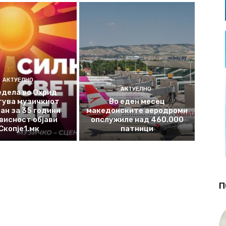
АКТУЕЛНО
АКТУЕЛНО
едела во Охрид
тува музичкиот
Во еден месец
ан за 35 години
македонските аеродроми
висност објави
опслужиле над 460.000
Скопје1.мк
патници
П