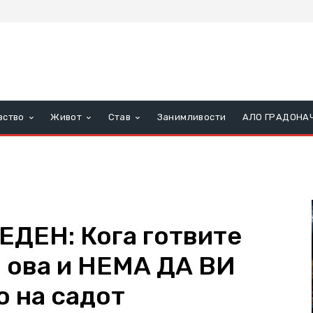
вство
Живот
Став
Занимливости
АЛО ГРАДОНА
ДЕН: Кога готвите
о ова и НЕМА ДА ВИ
о на садот