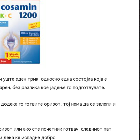
 уште еден трик, односно една состојка која е
рен, без разлика кое јадење го подготвувате.
додека го готвите оризот, тој нема да се залепи и
оризот или ако сте почетник готвач, следниот пат
и дека ќе испадне добро.