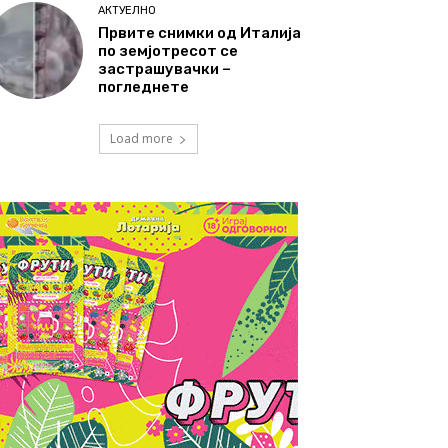
АКТУЕЛНО
Првите снимки од Италија
по земјотресот се
застрашувачки –
погледнете
Load more