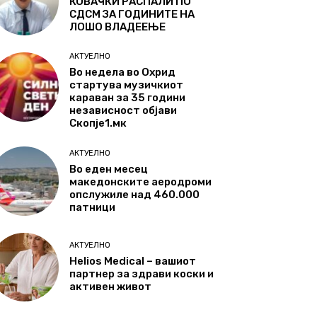
КОВАЧКИ РАСПАЛИ ПО
СДСМ ЗА ГОДИНИТЕ НА
ЛОШО ВЛАДЕЕЊЕ
АКТУЕЛНО
Во недела во Охрид
стартува музичкиот
караван за 35 години
независност објави
Скопје1.мк
АКТУЕЛНО
Во еден месец
македонските аеродроми
опслужиле над 460.000
патници
АКТУЕЛНО
Helios Medical – вашиот
партнер за здрави коски и
активен живот