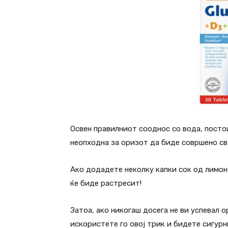
Освен правилниот сооднос со вода, постои
неопходна за оризот да биде совршено сва
Ако додадете неколку капки сок од лимон 
ќе биде растресит!
Затоа, ако никогаш досега не ви успевал 
искористете го овој трик и бидете сигурн