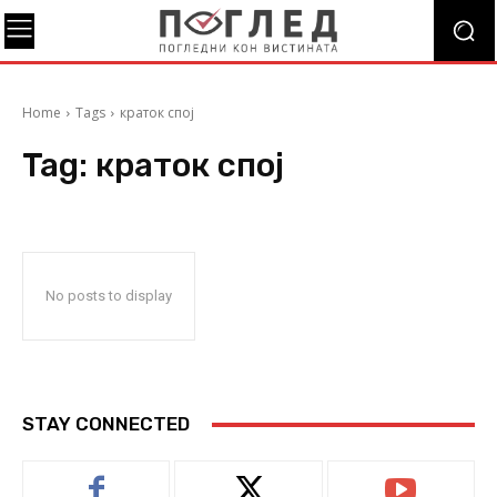
Home
Tags
краток спој
Tag:
краток спој
No posts to display
STAY CONNECTED