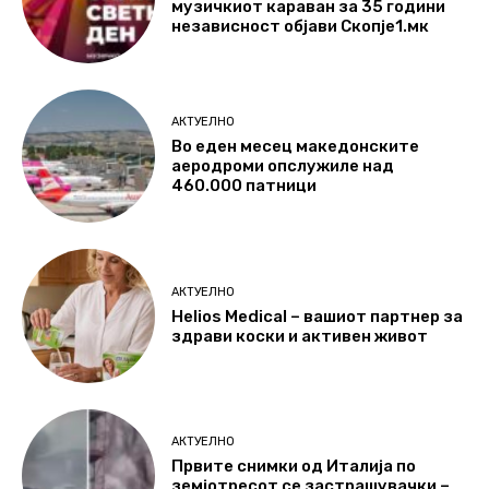
музичкиот караван за 35 години
независност објави Скопје1.мк
АКТУЕЛНО
Во еден месец македонските
аеродроми опслужиле над
460.000 патници
АКТУЕЛНО
Helios Medical – вашиот партнер за
здрави коски и активен живот
АКТУЕЛНО
Првите снимки од Италија по
земјотресот се застрашувачки –