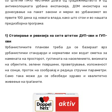
со штетни ПМ10 честички доаѓа од градежништвото и од
антиеколошката урбана експанзија, ДОМ инсистира на
донесување на пакет закони и мерки во урбанизмот во
првите 100 дена од новата влада, како што стои и во нашата
предизборна програма:
1) Стопирање и ревизија на сите штетни ДУП-ови и ГУП-
ови
Урбанистичките планови треба да се базираат врз
урбанистички стандарди и нормативи кои водат сметка за
намената на просторот, густината на населението, висината
на објектите, зелени површини, проветрување, изложеност
на сонце, проток на сообраќај и редица стручни параметри.
Само така може да се обезбеди здраво и квалитетно
живеење на граѓаните.