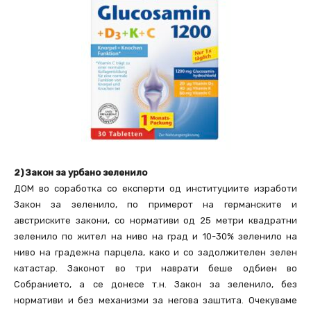
2) Закон за урбано зеленило
ДОМ во соработка со експерти од институциите изработи
Закон за зеленило, по примерот на германските и
австриските закони, со нормативи од 25 метри квадратни
зеленило по жител на ниво на град и 10-30% зеленило на
ниво на градежна парцела, како и со задолжителен зелен
катастар. Законот во три наврати беше одбиен во
Собранието, а се донесе т.н. Закон за зеленило, без
нормативи и без механизми за негова заштита. Очекуваме