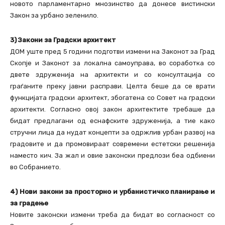
новото парламентарно мнозинство да донесе вистински
Закон за урбано зеленило.
3) Закони за Градски архитект
ДОМ уште пред 5 години подготви измени на Законот за Град
Скопје и Законот за локална самоуправа, во соработка со
двете здруженија на архитекти и со консултација со
граѓаните преку јавни расправи. Целта беше да се врати
функцијата градски архитект, збогатена со Совет на градски
архитекти. Согласно oвој закон архитектите требаше да
бидат предлагани од еснафските здруженија, а тие како
стручни лица да нудат концепти за одржлив урбан развој на
градовите и да промовираат современи естетски решенија
наместо кич. За жал и овие законски предлози беа одбиени
во Собранието.
4) Нови закони за просторно и урбанистичко планирање и
за градење
Новите законски измени треба да бидат во согласност со