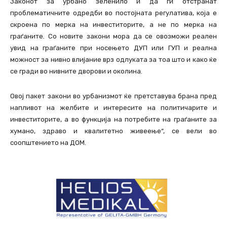
Законот за урбано зеленило и да ги отстранат
проблематичните одредби во постојната регулатива, која е
скроена по мерка на инвеститорите, а не по мерка на
граѓаните. Со новите закони мора да се овозможи реален
увид на граѓаните при носењето ДУП или ГУП и реална
можност за нивно влијание врз одлуката за тоа што и како ќе
се гради во нивните дворови и околина.
Овој пакет закони во урбанизмот ќе претставува брана пред
напливот на желбите и интересите на политичарите и
инвеститорите, а во функција на потребите на граѓаните за
хумано, здраво и квалитетно живеење“, се вели во
соопштението на ДОМ.