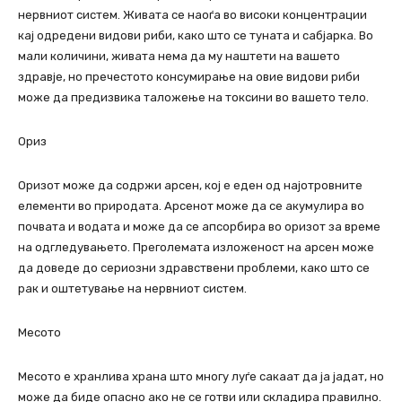
нервниот систем. Живата се наоѓа во високи концентрации
кај одредени видови риби, како што се туната и сабјарка. Во
мали количини, живата нема да му наштети на вашето
здравје, но пречестото консумирање на овие видови риби
може да предизвика таложење на токсини во вашето тело.
Ориз
Оризот може да содржи арсен, кој е еден од најотровните
елементи во природата. Арсенот може да се акумулира во
почвата и водата и може да се апсорбира во оризот за време
на одгледувањето. Преголемата изложеност на арсен може
да доведе до сериозни здравствени проблеми, како што се
рак и оштетување на нервниот систем.
Месото
Месото е хранлива храна што многу луѓе сакаат да ја јадат, но
може да биде опасно ако не се готви или складира правилно.