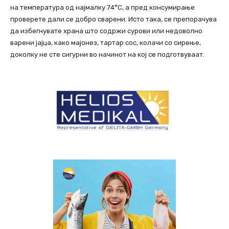
на температура од најмалку 74°C, а пред консумирање
проверете дали се добро сварени. Исто така, се препорачува
да избегнувате храна што содржи сурови или недоволно
варени јајца, како мајонез, тартар сос, колачи со сирење,
доколку не сте сигурни во начинот на кој се подготвуваат.