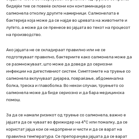
бидејќи тие се повеќе склони кон контаминација со
салмонела отколку другите намирници. Салмонелата е
бактерија која може да се најде во цревата на животните и
луѓето, а може да се пренесе во јајцата во текот на процесот
на производство.
Ако јајцата не се складираат правилно или не се
подготвуваат правилно, бактериите како салмонела може да
се размножуваат, што може да доведе до сериозни
инфекции на дигестивниот систем. Симптомите на труење со
салмонела вклучуваат дијареа, повраќање, абдоминална
болка, треска и главоболка. Во некои случаи, труењето со
салмонела може да биде сериозно и да бара медицинска
помош.
За да се намали ризикот од труење со салмонела, важно е
јајцата да се чуваат во фрижидер на 4°C или помалку, да се
користат јајца кои се недопрени и чисти и да се варат на
правилна температура. Се препорачува јајцата да се варат