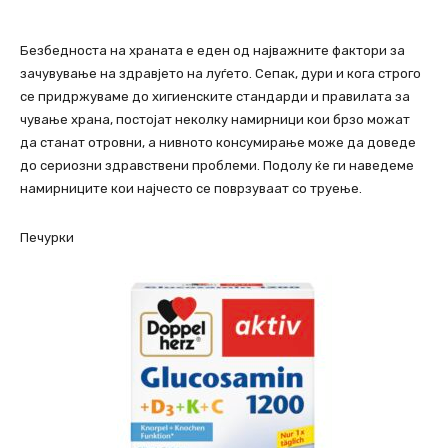
Безбедноста на храната е еден од најважните фактори за
зачувување на здравјето на луѓето. Сепак, дури и кога строго
се придржуваме до хигиенските стандарди и правилата за
чување храна, постојат неколку намирници кои брзо можат
да станат отровни, а нивното консумирање може да доведе
до сериозни здравствени проблеми. Подолу ќе ги наведеме
намирниците кои најчесто се поврзуваат со труење.
Печурки