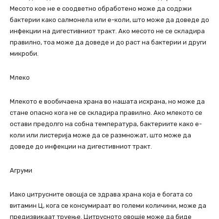
Месото кое не е соодветно обработено може да содржи
бактерии како салмонела или е-коли, што може да доведе до
инфекции на дигестивниот тракт. Ако месото не се складира
правилно, тоа може да доведе и до раст на бактерии и други
микроби.
Млеко
Млекото е вообичаена храна во нашата исхрана, но може да
стане опасно кога не се складира правилно. Ако млекото се
остави предолго на собна температура, бактериите како е-
коли или листерија може да се размножат, што може да
доведе до инфекции на дигестивниот тракт.
Агруми
Иако цитрусните овошја се здрава храна која е богата со
витамин Ц, кога се консумираат во големи количини, може да
предизвикаат труење. Цитрусното овошје може да биде