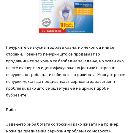
Печурките се вкусна и здрава храна, но некои од нив се
отровни. Повеќето печурки што се продаваат во
продавниците за храна се безбедни за јадење, но освен ако
не сте експерт за идентификување на јастиви и отровни
печурки, не треба да ги собирате во дивината. Многу отровни
печурки можат да предизвикаат сериозни здравствени
проблеми, како што се оштетување на црниот дроб и
бубрезите.
Риба
Јадењето риба богата со токсини како живата на пример,
може да предизвика сериозни проблеми со мозокот и