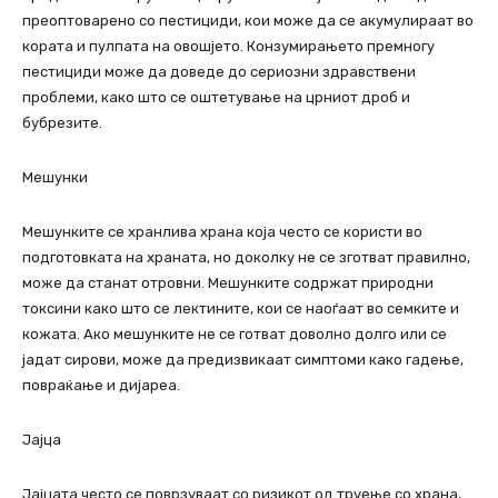
преоптоварено со пестициди, кои може да се акумулираат во
кората и пулпата на овошјето. Конзумирањето премногу
пестициди може да доведе до сериозни здравствени
проблеми, како што се оштетување на црниот дроб и
бубрезите.
Мешунки
Мешунките се хранлива храна која често се користи во
подготовката на храната, но доколку не се зготват правилно,
може да станат отровни. Мешунките содржат природни
токсини како што се лектините, кои се наоѓаат во семките и
кожата. Ако мешунките не се готват доволно долго или се
јадат сирови, може да предизвикаат симптоми како гадење,
повраќање и дијареа.
Јајца
Јајцата често се поврзуваат со ризикот од труење со храна,