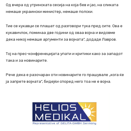
Од вчера од утринската сесија на која бев и јас, на сликата
немаше украински министер, немаше полски.
Тие се кукавци се плашат од разговори тука пред сите. Ова е
кукавичлок, поминаа две години од оваа војна и видовме
дека никој немаше аргументи за војната“, додаде Лавров.
Тој на прес-конфренецијата упати и критики како за западот
така и за новинарите.
Рече дека е разочаран оти новинарите го прашувале „кога ќе
ја запрете војната“, бидејќи според него тоа не е војна.