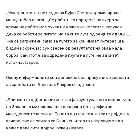
„Македонскиот претседавач Бујар Османи промовираше
многу добар слоган, „Се работи за народот“, но вчера за
време на работниот ручек им кажав на колегите, верувам
дека се работи за луѓето, но за сите луѓе од земјите од ОБСЕ.
Тие се загрижени само за луѓето за кои имаат интерес. Да
бидам искрен, јас сум свесен од резултатот на оваа мала
борба, самитот е за одредена група на луѓе, не за сите“,
истакна Лавров.
Околу информациите кои деновиве беа присутни во јавноста
за средбата со Блинкен, Лавров со одговор:
„Блинкен го одбегна митингот, а јас сум тука, не го видов тука,
но Захарова ми покажа две различни фотографии во
македонските весници. Првата од синоќа кога сите дојдоа на
вечера, тие се сликаа со Блинкен и тоа го направија за да
кажат дека сите дојдоа, освен Лавров.