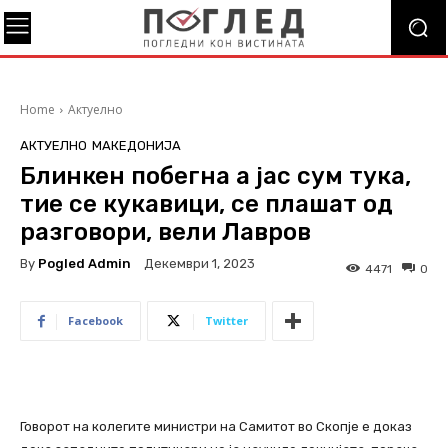
Home
Актуелно
АКТУЕЛНО
МАКЕДОНИЈА
Блинкен побегна а јас сум тука,
тие се кукавици, се плашат од
разговори, вели Лавров
By
Pogled Admin
Декември 1, 2023
4471
0
Facebook
Twitter
Говорот на колегите министри на Самитот во Скопје е доказ