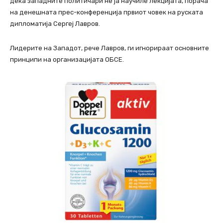
дека западните политичари не ја научиле лекцијата, порача
на денешната прес-конференција првиот човек на руската
дипломатија Сергеј Лавров.
Лидерите на Западот, рече Лавров, ги игнорираат основните
принципи на организацијата ОБСЕ.