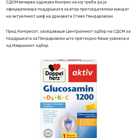
СДСМ вечерва одржува Конгрес на кој треба да ја
официјализира поддршката за втор претседателски мандат
на актуелниот шеф на државата Стево Пендаровски.
Пред Конгресот, заседаваше Централниот одбор на СДСМ за
поддршката за Пендаровски што претходно беше усвоена и
од Извршниот одбор.