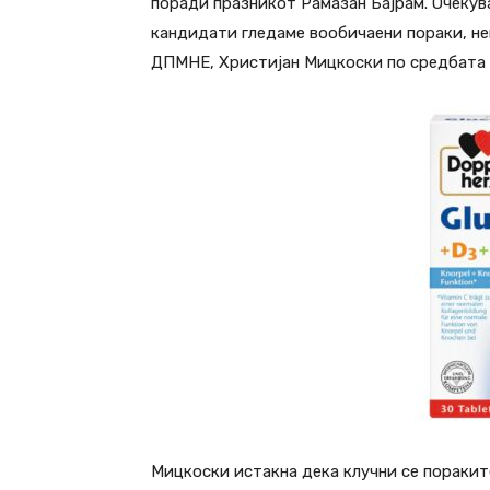
поради празникот Рамазан Бајрам. Очекув
кандидати гледаме вообичаени пораки, не
ДПМНЕ, Христијан Мицкоски по средбата 
Мицкоски истакна дека клучни се пораките