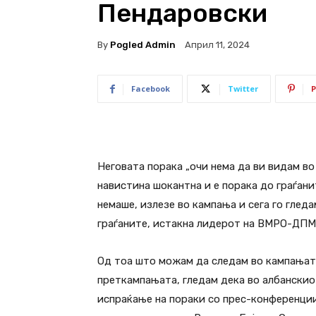
Пендаровски
By
Pogled Admin
Април 11, 2024
Facebook
Twitter
P
Неговата порака „очи нема да ви видам во 
навистина шокантна и е порака до граѓанит
немаше, излезе во кампања и сега го глед
граѓаните, истакна лидерот на ВМРО-ДПМ
Од тоа што можам да следам во кампањата
преткампањата, гледам дека во албанскио
испраќање на пораки со прес-конференции