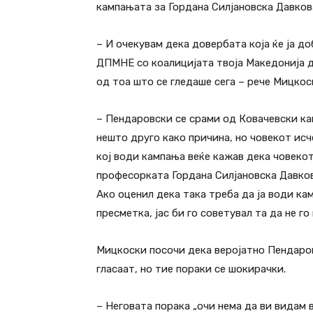
кампањата за Гордана Силјановска Давков
– И очекувам дека довербата која ќе ја д
ДПМНЕ со коалицијата твоја Македонија д
од тоа што се гледаше сега – рече Мицкос
– Пендаровски се срами од Ковачевски как
нешто друго како причина, но човекот исч
кој води кампања веќе кажав дека човекот
професорката Гордана Силјановска Давкова
Ако оценил дека така треба да ја води ка
пресметка, јас би го советувал та да не го
Мицкоски посочи дека веројатно Пендаровс
гласаат, но тие пораки се шокирачки.
– Неговата порака „очи нема да ви видам в