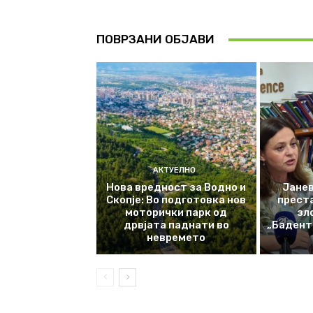
ПОВРЗАНИ ОБЈАВИ
АКТУЕЛНО
Нова вредност за Водно и
Јанев
Скопје: Во подготовка нов
прест
моторички парк од
зл
дрвјата паднати во
„Баденте
невремето