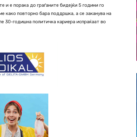
е и е порака до граѓаните бидејќи 5 години го
аме како повторно бара поддршка, а се заканува на
сле 30-годишна политичка кариера испраќаат во