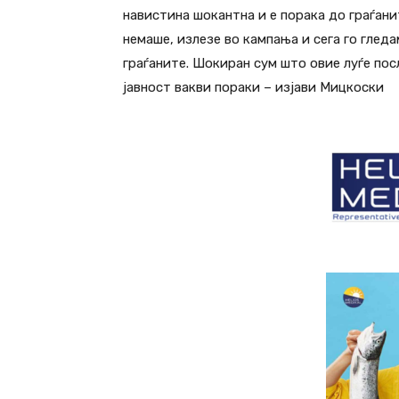
навистина шокантна и е порака до граѓанит
немаше, излезе во кампања и сега го глед
граѓаните. Шокиран сум што овие луѓе по
јавност вакви пораки – изјави Мицкоски