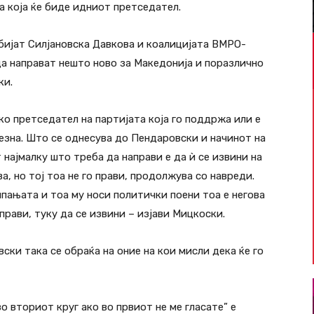
а која ќе биде идниот претседател.
обијат Силјановска Давкова и коалицијата ВМРО-
а направат нешто ново за Македонија и поразлично
ки.
о претседател на партијата која го поддржа или е
езна. Што се однесува до Пендаровски и начинот на
 најмалку што треба да направи е да ѝ се извини на
, но тој тоа не го прави, продолжува со навреди.
мпањата и тоа му носи политички поени тоа е негова
 прави, туку да се извини – изјави Мицкоски.
ки така се обраќа на оние на кои мисли дека ќе го
о вториот круг ако во првиот не ме гласате” е