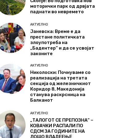
Скопје: Во подготовка нов
моторички парк од дрвјата
паднати во невремето
АКТУЕЛНО
Јаневска: Време е да
престане политичката
злоупотреба на
„Бадентер“ и да се усвојат
законите
АКТУЕЛНО
Николоски: Почнуваме со
реализација на третата
секција од железничкиот
Коридор 8, Македонија
станува раскрсница на
Балканот
АКТУЕЛНО
„ТАЛОГОТ СЕ ПРЕПОЗНА“ –
КОВАЧКИ РАСПАЛИ ПО
СДСМ ЗА ГОДИНИТЕ НА
ЛОШО ВЛАДЕЕЊЕ