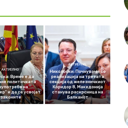
АКТУЕЛНО
АКТУЕЛНО
Николоски: Почнуваме со
ска: Време е да
реализација на третата
ане политичката
секција од железничкиот
оупотреба на
Коридор 8, Македонија
р“ и да се усвојат
станува раскрсница на
законите
Балканот