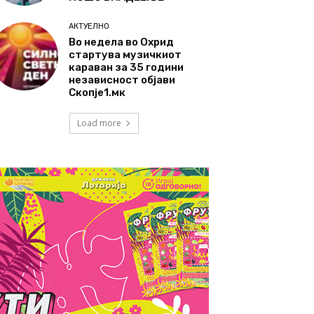
АКТУЕЛНО
Во недела во Охрид
стартува музичкиот
караван за 35 години
независност објави
Скопје1.мк
Load more