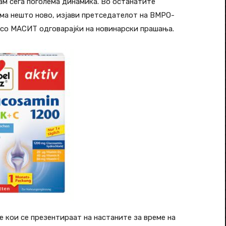
ам сега поголема динамика. Во останатите
ма нешто ново, изјави претседателот на ВМРО-
со МАСИТ одговарајќи на новинарски прашања.
 кои се презентираат на настаните за време на