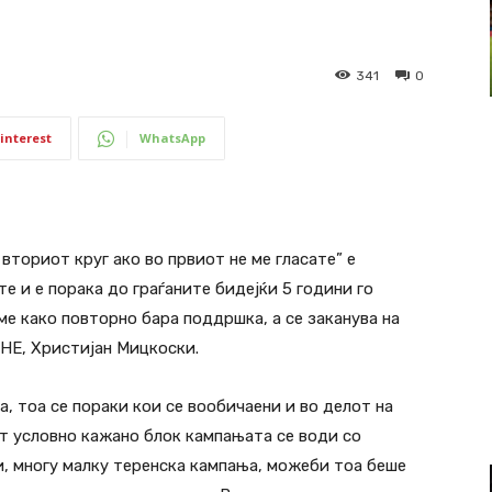
341
0
interest
WhatsApp
вториот круг ако во првиот не ме гласате” е
е и е порака до граѓаните бидејќи 5 години го
аме како повторно бара поддршка, а се заканува на
НЕ, Христијан Мицкоски.
, тоа се пораки кои се вообичаени и во делот на
т условно кажано блок кампањата се води со
, многу малку теренска кампања, можеби тоа беше