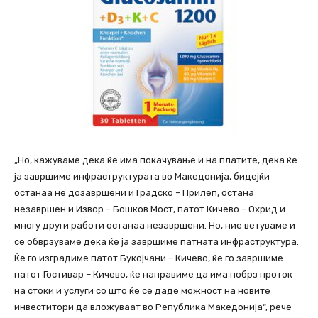
„Но, кажуваме дека ќе има покачување и на платите, дека ќе
ја завршиме инфраструктурата во Македонија, бидејќи
останаа не дозавршени и Градско – Прилеп, остана
незавршен и Извор – Бошков Мост, патот Кичево – Охрид и
многу други работи останаа незавршени. Но, ние ветуваме и
се обврзуваме дека ќе ја завршиме патната инфраструктура.
Ќе го изградиме патот Букојчани – Кичево, ќе го завршиме
патот Гостивар – Кичево, ќе направиме да има побрз проток
на стоки и услуги со што ќе се даде можност на новите
инвеститори да вложуваат во Република Македонија“, рече