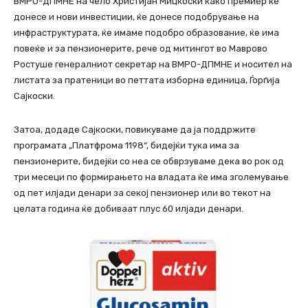
ВМРО-ДПМНЕ на чело Христијан Мицкоски како премиер ќе
донесе и нови инвестиции, ќе донесе подобрување на
инфраструктурата, ќе имаме подобро образование, ќе има
повеќе и за пензионерите, рече од митингот во Маврово
Ростуше генералниот секретар на ВМРО-ДПМНЕ и носител на
листата за пратеници во петтата изборна единица, Ѓорѓија
Сајкоски.
Затоа, додаде Сајкоски, повикуваме да ја поддржите
програмата „Платфрома 1198“, бидејќи тука има за
пензионерите, бидејќи со неа се обврзуваме дека во рок од
три месеци по формирањето на владата ќе има зголемување
од пет илјади денари за секој пензионер или во текот на
целата година ќе добиваат плус 60 илјади денари.