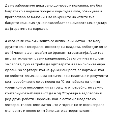
Да не заборавиме дека само до месец и половина, тие беа
баграта која водеше процеси, која судеа луѓе, обвинуваа и
прогласуваа за виновни. Ова се криците на истите тие
бандите кои нема да не поколебаат во намерата Македонија
да ја вратиме на народот.
А сега ќе ви кажам и зошто се исплашени. Затоа што меѓу
другото како Генерален секретар на Владата, работејќи од 12
до 16 часа на ден, доаѓам до фрапантни сознанија. Ајде тоа
што затекнавме празни канцеларии, без столчиња и услови
за работа, туку ќе треба да одговарате и за милионите евра
фрлени за софтвери кои не функционираат, за картички кои
не работат, за машини за штампање на пластика и документи
кои невообичаено се во посед на ГС, за набавка на клима
уреди кои се несоодветни за тоа што е потребно, но важно
критериумот набавувачот да е од Струмица е задоволен и
ред други работи. Паразити кои ја оставија Владата со
затворен главен влез затоа што 2 години не ги сервисирале
скенерите и полесно им било да го затворат влезот.