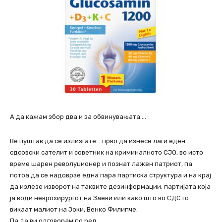
А да кажам збор два и за обвинувањата….
Ве пуштав да се излизгате… прво да изнесе лаги еден
сдсовски сателит и советник на криминалното СЈО, во исто
време шарен револуционер и познат лажен патриот, па
потоа да се надоврзе една пара партиска структура и на крај
да излезе изворот на таквите дезинформации, партијата која
ја води неврохирургот на Заеви или како што во СДС го
викаат малиот на Зоки, Венко Филипче.
Па да ви одговорам по ред.