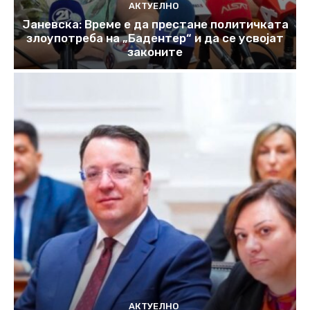
АКТУЕЛНО
Јаневска: Време е да престане политичката
злоупотреба на „Бадентер“ и да се усвојат
законите
АКТУЕЛНО