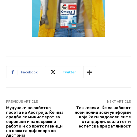
Facebook
Twitter
PREVIOUS ARTICLE
NEXT ARTICLE
Муцунски во работна
Тошковски: Ќе се набават
посета на Австрија: Ќе има
нови полициски униформи
средби со министерот за
која ќе ги задоволи сите
европски и надворешни
стандарди, квалитет и
работи и со претставници
естетска прифатливост
на нашата дијаспора во
Австрија