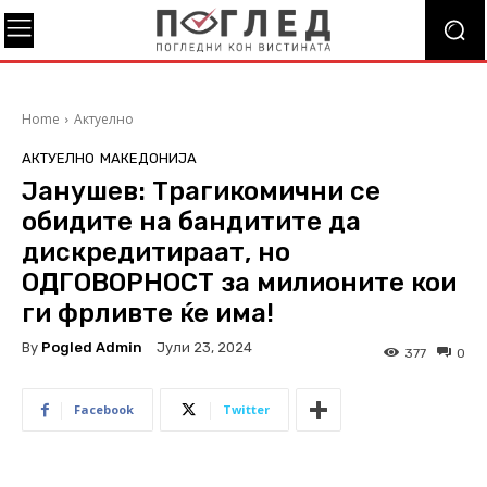
Home
Актуелно
АКТУЕЛНО
МАКЕДОНИЈА
Јанушев: Трагикомични се
обидите на бандитите да
дискредитираат, но
ОДГОВОРНОСТ за милионите кои
ги фрливте ќе има!
By
Pogled Admin
Јули 23, 2024
377
0
Facebook
Twitter