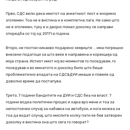
Прво, СДС вели дека имотот на анкетниот лист е енормно
зголемен. Тоа не е вистина и е комплетна лага. Не само што
не е зголемен, туку е и двојно помал доколку се направи
споредба со тој од 2017та година.
Второ, не постои никакво подарено земјиште … има погрешно
внесени податоци за што веќе е направена и корекција од
моја страна. Истиот имот кој во моментов го поседувам, го
поседував и во минатото и доколку било што беше
проблематично владата на СДС&ДУИ имаше и повеќе од
доволно време да постапува.
Трето, 7 години бандитите на ДУИ и СДС беа на власт. 7
години водеа политички процес и хајка врз мене и тоа за
непостоечки случај за набавка на автобуси, и кога можеа за
тоа да водат случај, што мислите колку пати ќе бев затворен
доколку е вистина она што сега го говорат?