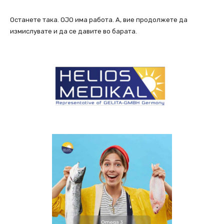
Останете така. ОЈО има работа. А, вие продолжете да
измислувате и да се давите во барата.