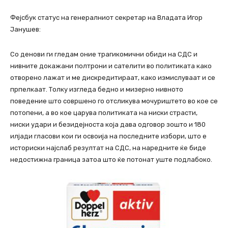
Фејсбук статус на генералниот секретар на Владата Игор
Јанушев:
Со денови ги гледам оние трагикомични обиди на СДС и
нивните докажани полтрони и сателити во политиката како
отворено лажат и ме дискредитираат, како измислуваат и се
прпелкаат. Толку изгледа бедно и мизерно нивното
поведение што совршено го отсликува мочуриштето во кое се
потопени, а во кое царува политиката на ниски страсти,
ниски удари и безидејноста која дава одговор зошто и 180
илјади гласови кои ги освоија на последните избори, што е
историски најслаб резултат на СДС, на наредните ќе биде
недостижна граница затоа што ќе потонат уште подлабоко.