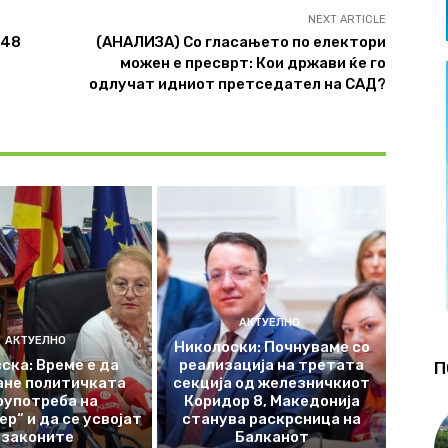
NEXT ARTICLE
 48
(АНАЛИЗА) Со гласањето по електори
можен е пресврт: Кои држави ќе го
одлучат идниот претседател на САД?
АКТУЕЛНО
АКТУЕЛНО
Николоски: Почнуваме со
ска: Време е да
реализација на третата
П
ане политичката
секција од железничкиот
оупотреба на
Коридор 8, Македонија
р“ и да се усвојат
станува раскрсница на
законите
Балканот