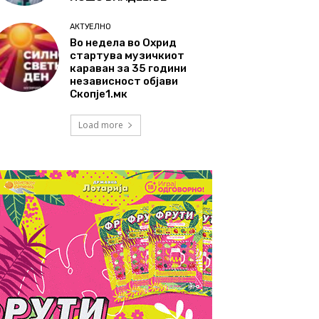
АКТУЕЛНО
Во недела во Охрид
стартува музичкиот
караван за 35 години
независност објави
Скопје1.мк
Load more