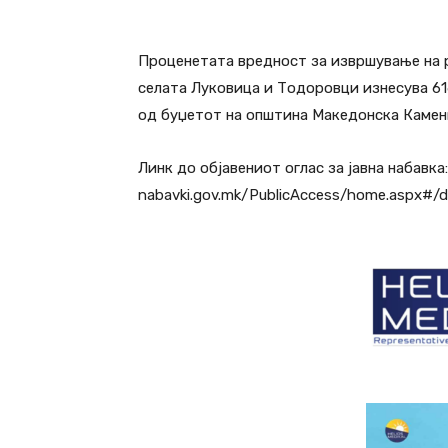
Проценетата вредност за извршување на р
селата Луковица и Тодоровци изнесува 61
од буџетот на општина Македонска Каме
Линк до објавениот оглас за јавна набавка: 
nabavki.gov.mk/PublicAccess/home.aspx#