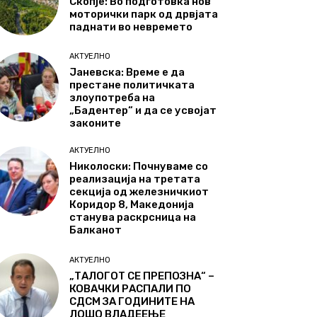
Скопје: Во подготовка нов
моторички парк од дрвјата
паднати во невремето
АКТУЕЛНО
Јаневска: Време е да
престане политичката
злоупотреба на
„Бадентер“ и да се усвојат
законите
АКТУЕЛНО
Николоски: Почнуваме со
реализација на третата
секција од железничкиот
Коридор 8, Македонија
станува раскрсница на
Балканот
АКТУЕЛНО
„ТАЛОГОТ СЕ ПРЕПОЗНА“ –
КОВАЧКИ РАСПАЛИ ПО
СДСМ ЗА ГОДИНИТЕ НА
ЛОШО ВЛАДЕЕЊЕ