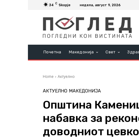
C
34
Skopje
недела, август 9, 2026
Почетна
Македонија
Свет
Здра
Home
Актуелно
АКТУЕЛНО
МАКЕДОНИЈА
Општина Камениц
набавка за рекон
доводниот цевко