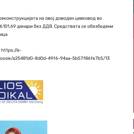
еконструкцијата на овој доводен цевковод во
6.101,69 денари без ДДВ. Средствата се обезбедени
ница
https://e-
/dossie/a25481d0-8d0d-49f6-94aa-5b57f86fe7b5/13