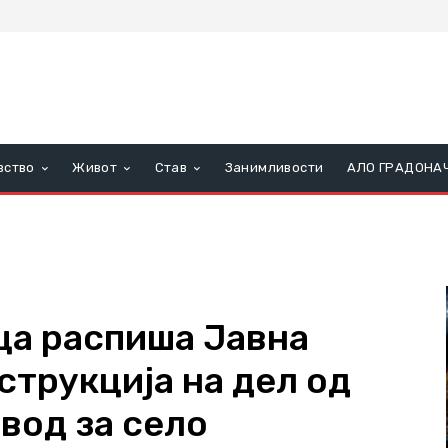
вство
Живот
Став
Занимливости
АЛО ГРАДОНА
а распиша Јавна
струкција на дел од
вод за село