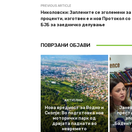
PREVIOUS ARTICLE
Николовски: Заплените се зголемени за
проценти, изготвен е и нов Протокол со
БЈБ за заедничко делување
ПОВРЗАНИ ОБЈАВИ
АКТУЕЛНО
Нова вредност за Водно и
Јанев
Скопје: Во подготовка нов
прест
моторички парк од
зл
дрвјата паднати во
„Баденте
невремето