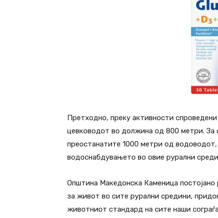
Претходно, преку активности спроведени 
цевководот во должина од 800 метри. За 
преостанатите 1000 метри од водоводот, 
водоснабдувањето во овие рурални среди
Општина Македонска Каменица постојано 
за живот во сите рурални средини, придо
животниот стандард на сите наши сограѓа