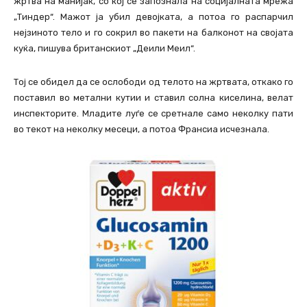
жртва на манијак, со кој се запознала на социјалната мрежа
„Тиндер“. Мажот ја убил девојката, а потоа го распарчил
нејзиното тело и го сокрил во пакети на балконот на својата
куќа, пишува британскиот „Деили Меил“.
Тој се обидел да се ослободи од телото на жртвата, откако го
поставил во метални кутии и ставил солна киселина, велат
инспекторите. Младите луѓе се сретнале само неколку пати
во текот на неколку месеци, а потоа Франсиа исчезнала.