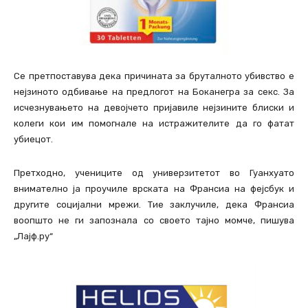
Се претпоставува дека причината за бруталното убивство е
нејзиното одбивање на предлогот на Боканегра за секс. За
исчезнувањето на девојчето пријавиле нејзините блиски и
колеги кои им помогнале на истражителите да го фатат
убиецот.
Претходно, учениците од универзитетот во Гуанхуато
внимателно ја проучиле врската на Франсиа на фејсбук и
другите социјални мрежи. Тие заклучиле, дека Франсиа
воопшто не ги запознала со своето тајно момче, пишува
„Лајф.ру“