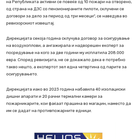
на Републиката активни се повеќе од 10 пожари на отворено,
од страна на ДЗС со пензионираните пилоти, склучени се
договори за дело за период од три месеци“, се наведува во
ревизорскиот извештај.
Дирекцијата секоја година склучува договор за осигурување
на воздухоплови, а ангажирала и надворешен експерт за
посредување на кого за две години му исплатила 208.000
евра. Според ревизијата, не се докажало дека е потребно
такво нешто, а експертот зел една четвртина од парите за
осигурувањето.
Дирекцијата иако во 2023 година набавила 40 изолациски
дишни апарати и 20 рачни термални камери за
пожарникарите, кои фаќаат прашина во магацин, наместо да
им се дадат на противпожарните едници.