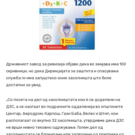
Државниот завод за ревизија објави дека во земјава има 100
скривници, но дека Дирекцијата за заштита и спасување
служба ги има запуштено оние засолништа што биле
достапни за увид.
„Со посета на дел од засолништата кои ѝ се доделени на
ДЗС, а се наоѓаат во подрачните одделенија во општините
Центар, Аеродром, Карпош, Гази Баба, Велес и Штип, кои
располагаат со вкупно 32 засолништа, утврдивме дека ДЗС
не врши нивно тековно одржување. Голем дел од
засолништата се блокирани или затворени од препреки од