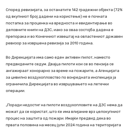
Според ревизијата, за останатите 142 градежни објекта (72%
од вкупниот број дадени на користење) не е почната
постапка за проценка на вредноста и евидентирање во
деловните книги на ДЗС, иако за оваа состојба дадена е
препорака и во Конечниот извештај на овластениот државен
ревизор за извршена ревизија за 2010 година.
Во Дирекцијата има само еден активен пилот, наместо
предвидените седум. Двајца пилоти кои се во пензија се
ангажираат хонорарно за време на пожарите, а Агенцијата
за цивилно воздухопловство по вонредната инспекција ја
ограничила Дирекцијата во извршувањето на летечки
операции.
„Поради недостиг на пилоти воздухопловите на ДЗС нема да
можат да се користат, што ќе има влијание врз целокупниот
процес на заштита од пожари. Имајќи предвид дека во
првата половина на месец јули 2024 година на територијата