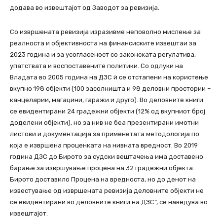
додава во извештајот од Заводот за ревизија.
Со извршената ревизија изразивме неповолно мислење за
реалноста и објективноста на финансиските извештаи за
2023 година и за усогласеност со законската регулатива,
упатствата и воспоставените политики. Со одлуки на
Владата во 2005 година на ДЗС ѝ се отстапени на користење
вкупно 198 објекти (100 засолништа и 98 деловни простории –
канцеларии, магацини, гаражи и друго). Во деловните книги
се евидентирани 24 градежни објекти (12% од вкупниот број
доделени објекти), но за нив не беа презентирани имотни
листови и документација за применетата методологија по
која е извршена проценката на нивната вредност. Во 2019
година ДЗС до Бирото за судски вештачења има доставено
барање за извршување процена на 32 градежни објекта.
Бирото доставило Процена на вредноста, но до денот на
известување од извршената ревизија деловните објекти не
се евидентирани во деловните книги на ДЗС“, се наведува во
извештајот.