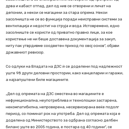
дрва и кабаст отпад, дел од нив се отворени и личат на
депонии, а некои се магацини за стара опрема. Некои
засолништа не се во функција поради неисправни системи за
вентилација и недостиг на струја и вода. Истовремено, едно
засолниште се користи од приватно правно лице, за кое
користење не ни беше доставена документација за закуп,
ниту пак утврдивме соодветен приход по овој основ“, објави
државниот ревизор.
Со одлуки на Владата на ДЗС ѝ се доделени под надлежност
уште 98 други деловни простории, како канцеларии и гаражи,
а најзапуштени биле магацините.
„Дел од опремата на ДЗС сместена во магацините е
нефункционална, неупотреблива и технолошки застарена,
некомпатибилна, непроверена, несервисирана веќе подолг
период, со поминат рок на употреба. Дел од опремата која е
доделена од Министерството за одбрана согласно делбен
биланс уште во 2005 година, е постара од 40 години“, се