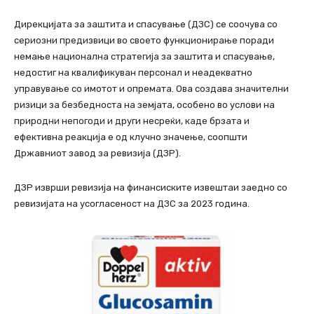
Дирекцијата за заштита и спасување (ДЗС) се соочува со
сериозни предизвици во своето функционирање поради
немање национална стратегија за заштита и спасување,
недостиг на квалификуван персонал и неадекватно
управување со имотот и опремата. Ова создава значителни
ризици за безбедноста на земјата, особено во услови на
природни непогоди и други несреќи, каде брзата и
ефективна реакција е од клучно значење, соопшти
Државниот завод за ревизија (ДЗР).
ДЗР изврши ревизија на финансиските извештаи заедно со
ревизијата на усогласеност на ДЗС за 2023 година.