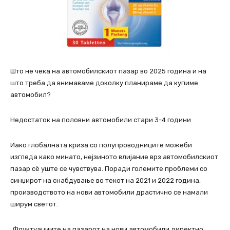
Што не чека на автомобилскиот пазар во 2025 година и на
што треба да внимаваме доколку планираме да купиме
автомобил?
Недостаток на половни автомобили стари 3-4 години
Иако глобалната криза со полупроводниците можеби
изгледа како минато, нејзиното влијание врз автомобилскиот
пазар сè уште се чувствува. Поради големите проблеми со
синџирот на снабдување во текот на 2021 и 2022 година,
производството на нови автомобили драстично се намали
ширум светот.
„Флуктуациите на пазарот на нови автомобили директно