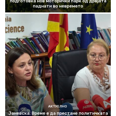
подготовка нов моторички парк од дрвјата
паднати во невремето
АКТУЕЛНО
Јаневска: Време е да престане политичката