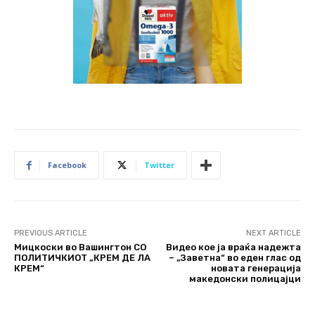
Facebook
Twitter
PREVIOUS ARTICLE
NEXT ARTICLE
Мицкоски во Вашингтон СО
Видео кое ја враќа надежта
ПОЛИТИЧКИОТ „КРЕМ ДЕ ЛА
– „Заветна“ во еден глас од
КРЕМ“
новата генерација
македонски полицајци