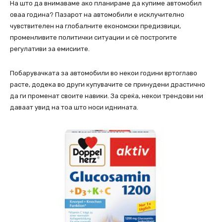
На што да внимаваме ако планираме да купиме автомобил
оваа година? Пазарот на автомобили е исклучително
чувствителен на глобалните економски предизвици,
променливите политички ситуации и сè построгите
регулативи за емисиите.
Побарувачката за автомобили во некои години вртоглаво
расте, додека во други купувачите се принудени драстично
да ги променат своите навики. За среќа, некои трендови ни
даваат увид на тоа што носи иднината.