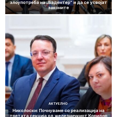
злоупотреба на „Бадентер“ и да се усвојат
законите
АКТУЕЛНО
Николоски: Почнуваме со реализација на
третата секција од железничкиот Коридор