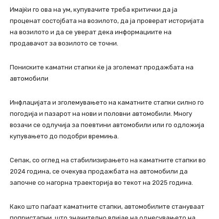
Имајќи го ова на ум, купувачите треба критички да ја
проценат состојбата на возилото, да ја проверат историјата
на возилото и да се уверат дека информациите на
продавачот за возилото се точни.
Пониските каматни стапки ќе ја зголемат продажбата на
автомобили
Инфлацијата и зголемувањето на каматните стапки силно го
погодија и пазарот на нови и половни автомобили. Многу
возачи се одлучија за поевтини автомобили или го одложија
купувањето до подобри времиња.
Сепак, со оглед на стабилизирањето на каматните стапки во
2024 година, се очекува продажбата на автомобили да
започне со нагорна траекторија во текот на 2025 година.
Како што паѓаат каматните стапки, автомобилите стануваат
попристапни, што значително влијае на однесувањето на