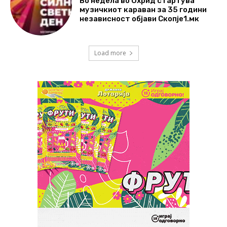
Во недела во Охрид стартува
музичкиот караван за 35 години
независност објави Скопје1.мк
Load more