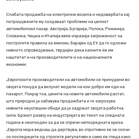
Слабата продажба на електрични возила и недовербата кај
потрошувачите му создаваат проблеми на целиот
автомобилски пазар. Австрија, Бугарија, Полска, Романија,
Словачка, Чешка и Италија веќе изразија загриженост за
построгите правила за емисии, барајќи од ЕУ да го одложи
нивното спроведување, тврдејќи дека казните ќе им
наштетат и на производителите и на националните
економии.
„Европските производители на автомобили се принудени во
својата понуда да вклучат модели на кои добро им оди на
пазарот. Покрај тоа, цените на новите автомобили растат,
што природно ја забавува продажбата и ги загрозува
нивните неуспешни обиди да ја задржат својата работна
сила. Брзиот развој на индустријата во текот на следната
година е неопходен за да се спречи непосредната криза.
„Европа мора веднаш да дејствува, во спротивно ќе се соочи
со последиците од строгите регулативи и само ќе гледа како