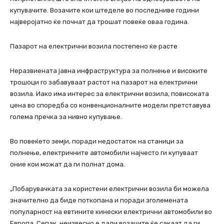
купувачите. Возачите кои штеделе во последниве години
најверојатно ќе почнат да трошат повеќе оваа година.
Пазарот на електрични возила постепено ќе расте
Неразвиената јавна инфраструктура за полнење и високите
трошоци го забавуваат растот на пазарот на електрични
возила. Иако има интерес за електрични возила, повисоката
цена во споредба со конвенционалните модели претставува
голема пречка за нивно купување.
Во повеќето земји, поради недостаток на станици за
полнење, електричните автомобили најчесто ги купуваат
оние кои можат да ги полнат дома.
„Побарувачката за користени електрични возила би можела
значително да биде поткопана и поради зголемената
популарност на евтините кинески електрични автомобили во
Европа. Сепак, неизвесно е дали возачите ќе сакаат да ги