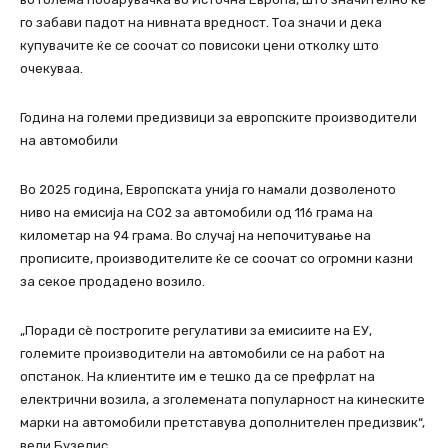
го забави падот на нивната вредност. Тоа значи и дека
купувачите ќе се соочат со повисоки цени отколку што
очекуваа.
Година на големи предизвици за европските производители
на автомобили
Во 2025 година, Европската унија го намали дозволеното
ниво на емисија на CO2 за автомобили од 116 грама на
километар на 94 грама. Во случај на непочитување на
прописите, производителите ќе се соочат со огромни казни
за секое продадено возило.
„Поради сè построгите регулативи за емисиите на ЕУ,
големите производители на автомобили се на работ на
опстанок. На клиентите им е тешко да се префрлат на
електрични возила, а зголемената популарност на кинеските
марки на автомобили претставува дополнителен предизвик“,
вели Бузелис.