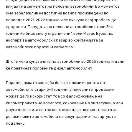
влијаат на сегментот на половни автомобили. Во моментов
има забележлив недостиг на возила произведени во
периодот 2021-2022 година и се очекува овој проблем да
продолжи. Понудата на половни автомобили стари 3-4
години ќе биде многу ограничени“, вели Матас Бузелис,
експерт за автомобилски пазар во компанијата за
автомобилски податоци carVertical.
Што ги чека купувачите на автомобили во 2025 година и дали
ќе поевтинат половните дизел автомобили?
Поради ваквата состојба ќе се зголеми и цената на
автомобилите стари 3-4 години, а нечесните продавачи
можат да го искористат тоа со фалсификување на
километражата на возилото, сокривање на оштетувања или
други дефекти, а со тоа вештачки да ја покачат цената на
речиси новите автомобили на секундарниот пазар. уште
подалеку.