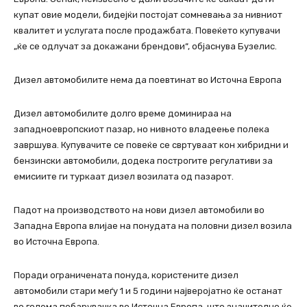
купат овие модели, бидејќи постојат сомневања за нивниот
квалитет и услугата после продажбата. Повеќето купувачи
„ќе се одлучат за докажани брендови“, објаснува Бузелис.
Дизел автомобилите нема да поевтинат во Источна Европа
Дизел автомобилите долго време доминираа на
западноевропскиот пазар, но нивното владеење полека
завршува. Купувачите се повеќе се свртуваат кон хибридни и
бензински автомобили, додека построгите регулативи за
емисиите ги туркаат дизел возилата од пазарот.
Падот на производството на нови дизел автомобили во
Западна Европа влијае на понудата на половни дизел возила
во Источна Европа.
Поради ограничената понуда, користените дизел
автомобили стари меѓу 1 и 5 години најверојатно ќе останат
во голема побарувачка во Источна Европа, што значително ќе