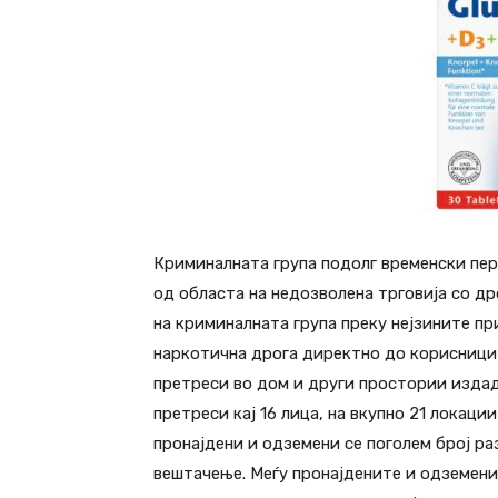
Криминалната група подолг временски пе
од областа на недозволена трговија со д
на криминалната група преку нејзините п
наркотична дрога директно до корисницит
претреси во дом и други простории издад
претреси кај 16 лица, на вкупно 21 локации
пронајдени и одземени се поголем број р
вештачење. Меѓу пронајдените и одземени