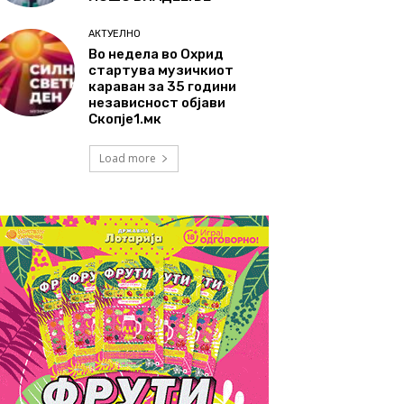
АКТУЕЛНО
Во недела во Охрид
стартува музичкиот
караван за 35 години
независност објави
Скопје1.мк
Load more