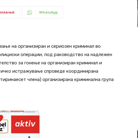
interest
WhatsApp
ивање на организиран и сериозен криминал во
олициски операции, под раководство на надлежен
телство за гонење на организиран криминал и
стичко истражување спроведе координирана
четиринаесет члена) организирана криминална група