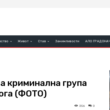
вство
Живот
Став
Занимливости
АЛО ГРАДОНА
на криминална група
рога (ФОТО)
356
0