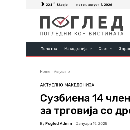
C
22.1
Skopje
петок, август 7, 2026
Почетна
Македонија
Свет
Здра
Home
Актуелно
АКТУЕЛНО
МАКЕДОНИЈА
Сузбиена 14 чле
за трговија со д
By
Pogled Admin
Јануари 19, 2025