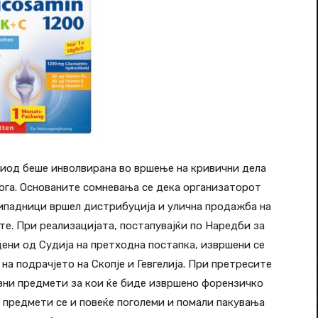
риод беше инволвирана во вршење на кривични дела
рога. Основаните сомневања се дека организаторот
рипадници вршел дистрибуција и улична продажба на
е. При реализацијата, постапувајќи по Наредби за
ени од Судија на претходна постапка, извршени се
 на подрачјето на Скопје и Гевгелија. При претресите
азни предмети за кои ќе биде извршено форензичко
 предмети се и повеќе поголеми и помали пакувања