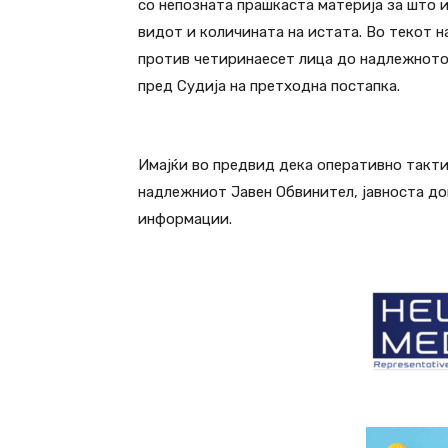
со непозната прашкаста материја за што 
видот и количината на истата. Во текот н
против четиринаесет лица до надлежното
пред Судија на претходна постапка.
Имајќи во предвид дека оперативно такти
надлежниот Јавен Обвинител, јавноста до
информации.