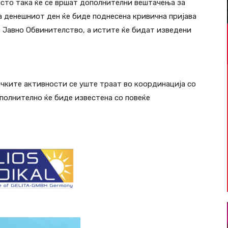
исто така ќе се вршат дополнителни вештачења за
а денешниот ден ќе биде поднесена кривична пријава
 Јавно Обвинителство, а истите ќе бидат изведени
чките активности се уште траат во координација со
полнително ќе биде известена со повеќе