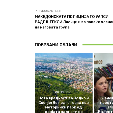
PREVIOUS ARTICLE
МАКЕДОНСКАТА ПОЛИЦИЈА ГО УАПСИ
РАДЕ ШТЕКЛИ Лисици и за повеќе члено
на неговата група
ПОВРЗАНИ ОБЈАВИ
АКТУЕЛНО
Нова вредност за Водно и
Јанев
Скопје: Во подготовка нов
прест
моторички парк од
зл
дрвјата паднати во
„Баденте