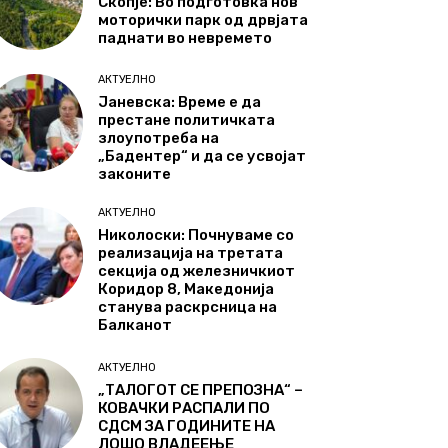
Скопје: Во подготовка нов
моторички парк од дрвјата
паднати во невремето
АКТУЕЛНО
Јаневска: Време е да
престане политичката
злоупотреба на
„Бадентер“ и да се усвојат
законите
АКТУЕЛНО
Николоски: Почнуваме со
реализација на третата
секција од железничкиот
Коридор 8, Македонија
станува раскрсница на
Балканот
АКТУЕЛНО
„ТАЛОГОТ СЕ ПРЕПОЗНА“ –
КОВАЧКИ РАСПАЛИ ПО
СДСМ ЗА ГОДИНИТЕ НА
ЛОШО ВЛАДЕЕЊЕ