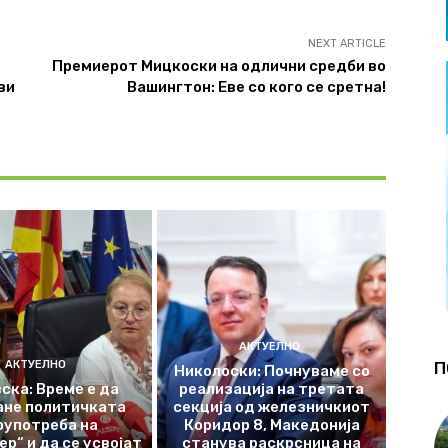
NEXT ARTICLE
Премиерот Мицкоски на одлични средби во
ви
Вашингтон: Еве со кого се сретна!
АКТУЕЛНО
АКТУЕЛНО
П
Николоски: Почнуваме со
ска: Време е да
реализација на третата
ане политичката
секција од железничкиот
оупотреба на
Коридор 8, Македонија
р“ и да се усвојат
станува раскрсница на