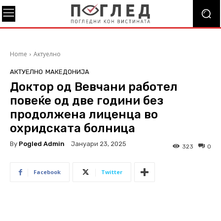
Home
Актуелно
АКТУЕЛНО
МАКЕДОНИЈА
Доктор од Вевчани работел
повеќе од две години без
продолжена лиценца во
охридската болница
By
Pogled Admin
Јануари 23, 2025
323
0
Facebook
Twitter