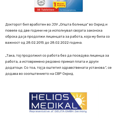
Докторот бил вработен во ЈЗУ „Општа болница“ во Охрид и
повеќе од две години не ја исполнувал својата законска
обрска да ја продолжи лиценцата за работа, која му била со
важност од 28.02.2015 до 28.02.2022 година.
„Така, тој продолжил со работа без да поседува лиценца за
работа, а истовремено редовно примал плата и други
додатоци. Со тоа, тој ја оштетил здравствената установа.“, се
додава во соопштението на СВР Охрид.