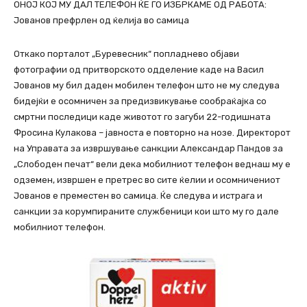
ОНОЈ КОЈ МУ ДАЛ ТЕЛЕФОН ЌЕ ГО ИЗБРКАМЕ ОД РАБОТА:
Јованов префрлен од ќелија во самица
Откако порталот „Буревесник“ попладнево објави
фотографии од притворското одделение каде на Васил
Јованов му бил даден мобилен телефон што не му следува
бидејќи е осомничен за предизвикување сообраќајка со
смртни последици каде животот го загуби 22-годишната
Фросина Кулакова – јавноста е повторно на нозе. Директорот
на Управата за извршување санкции Александар Пандов за
„Слободен печат“ вели дека мобилниот телефон веднаш му е
одземен, извршен е претрес во сите ќелии и осомничениот
Јованов е преместен во самица. Ќе следува и истрага и
санкции за корумпираните службеници кои што му го дале
мобилниот телефон.