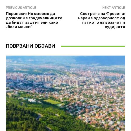
PREVIOUS ARTICLE
NEXT ARTICLE
Перински: Не смееме да
Сестрата на Фросина:
дозволиме градочалниците
Бараме одговорност од
да бидат заштитени како
таткото на возачот и
„бели мечки“
судијката
ПОВРЗАНИ ОБЈАВИ