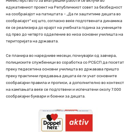
Министерството за внатрешни работи се вклучи во
едукативниот проект на Републичкиот совет за безбедност
на сообраќајот на патиштата – „Да ги заштитиме децата во
сообраќајот“ кој што, согласно веќе подготвената динамика
ќе се реализира до крајот на учебната година за учениците
од прво до четврто одделение во низа основни училишта на
територијата на државата.
Се планира во наредниве месеци, почнувајќи од завчера,
полициските службеници во соработка со РСБСП да посетат
преку педесетина основни училишта во државава пришто
преку практични предавања децата ќе ги учат основните
сообраќајни правила и прописи, а дополнително во контекст
на кампањата веќе се подготвени и испечатени околу 7.000
сообраќајни буквари и боенки за децата.