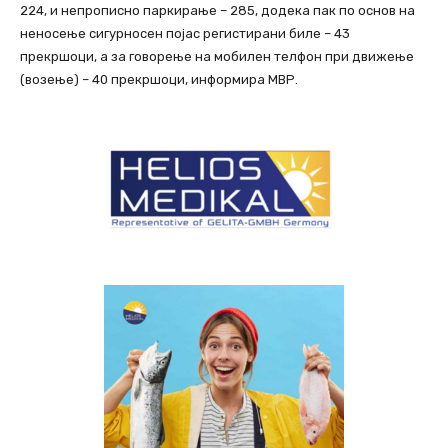
224, и непрописно паркирање – 285, додека пак по основ на
неносење сигурносен појас регистирани биле – 43
прекршоци, а за говорење на мобилен телфон при движење
(возење) – 40 прекршоци, информира МВР.