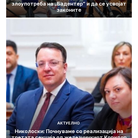
злоупотреба на „Бадентер“ и да се усвојат
законите
АКТУЕЛНО
Николоски: Почнуваме со реализација на
третата секција од железничкиот Коридор