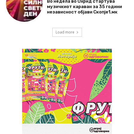
Во недела во Охрид стартува
музичкиот караван за 35 години
независност објави Скопје1.мк
Load more