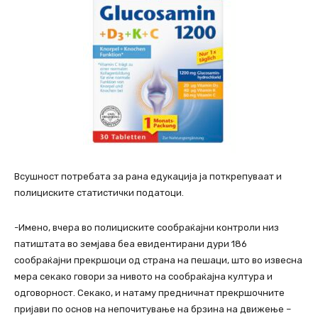
Всушност потребата за рана едукација ја поткрепуваат и
полициските статистички податоци.
-Имено, вчера во полициските сообраќајни контроли низ
патиштата во земјава беа евидентирани дури 186
сообраќајни прекршоци од страна на пешаци, што во извесна
мера секако говори за нивото на сообраќајна култура и
одговорност. Секако, и натаму предничнат прекршочните
пријави по основ на непочитување на брзина на движење –