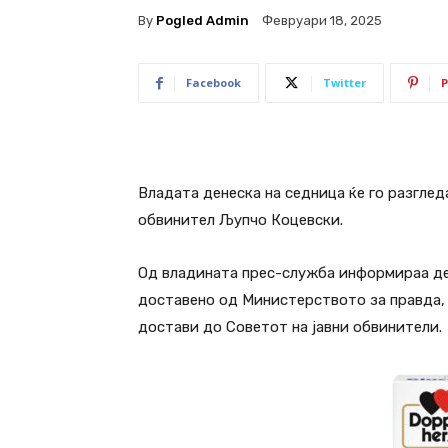
By
Pogled Admin
Февруари 18, 2025
Facebook
Twitter
P
Владата денеска на седница ќе го разгле
обвинител Љупчо Коцевски.
Од владината прес-служба информираа де
доставено од Министерството за правда, 
достави до Советот на јавни обвинители.