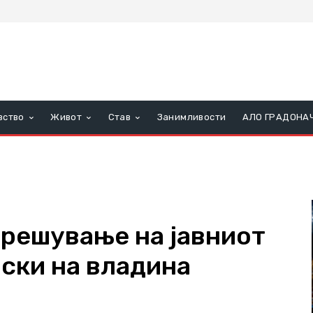
вство
Живот
Став
Занимливости
АЛО ГРАДОНА
зрешување на јавниот
ски на владина