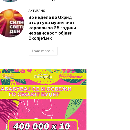
АКТУЕЛНО
Во недела во Охрид
стартува музичкиот
караван за 35 години
независност објави
Скопје1.мк
Load more