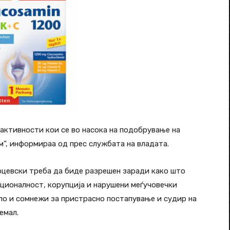
активности кои се во насока на подобрување на
“, информираа од прес службата на владата.
оцевски треба да биде разрешен заради како што
кционалност, корупција и нарушени меѓучовечки
ло и сомнежи за пристрасно постапување и судир на
емал.