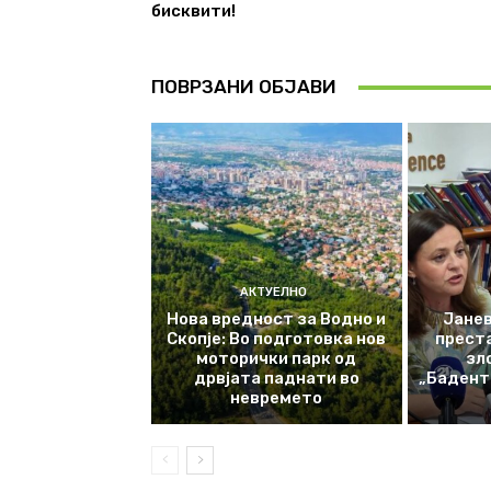
бисквити!
ПОВРЗАНИ ОБЈАВИ
АКТУЕЛНО
Нова вредност за Водно и
Јанев
Скопје: Во подготовка нов
прест
моторички парк од
зл
дрвјата паднати во
„Баденте
невремето