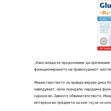
„Како влада ќе продолжиме да преземаме 
функционирањето на правосудниот систем
Министерството за правда верува дека К
наведуваат, низа скандали, нарушена фун
односи во Јавното обвинителството. Има
интереси во предмети за кои тој не се изз