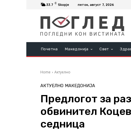
C
33.7
Skopje
петок, август 7, 2026
Почетна
Македонија
Свет
Здра
Home
Актуелно
АКТУЕЛНО
МАКЕДОНИЈА
Предлогот за ра
обвинител Коцев
седница