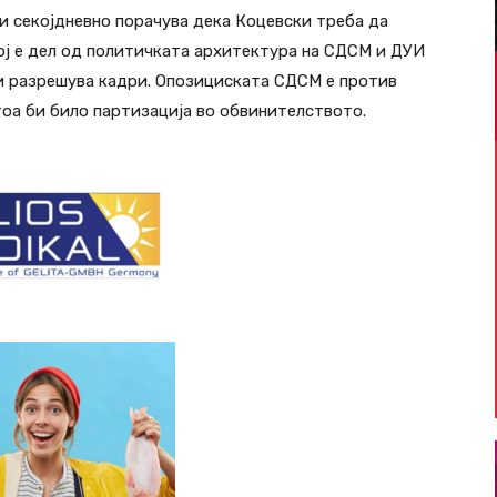
 секојдневно порачува дека Коцевски треба да
тој е дел од политичката архитектура на СДСМ и ДУИ
 и разрешува кадри. Опозициската СДСМ е против
тоа би било партизација во обвинителството.