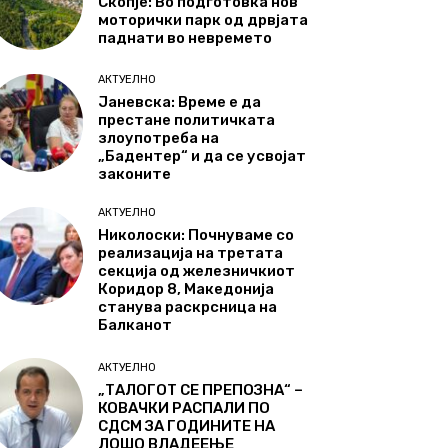
Скопје: Во подготовка нов
моторички парк од дрвјата
паднати во невремето
АКТУЕЛНО
Јаневска: Време е да
престане политичката
злоупотреба на
„Бадентер“ и да се усвојат
законите
АКТУЕЛНО
Николоски: Почнуваме со
реализација на третата
секција од железничкиот
Коридор 8, Македонија
станува раскрсница на
Балканот
АКТУЕЛНО
„ТАЛОГОТ СЕ ПРЕПОЗНА“ –
КОВАЧКИ РАСПАЛИ ПО
СДСМ ЗА ГОДИНИТЕ НА
ЛОШО ВЛАДЕЕЊЕ