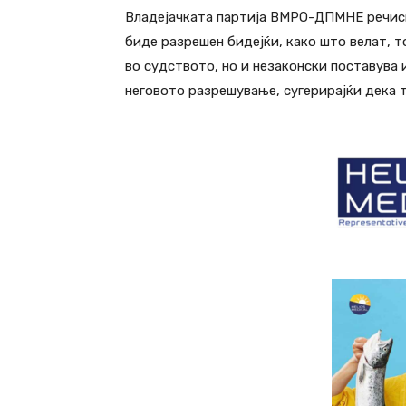
Владејачката партија ВМРО-ДПМНЕ речиси
биде разрешен бидејќи, како што велат, 
во судството, но и незаконски поставува
неговото разрешување, сугерирајќи дека 