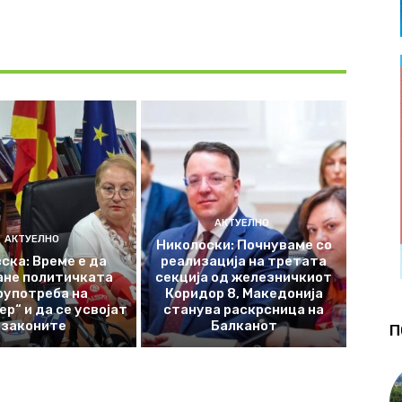
АКТУЕЛНО
АКТУЕЛНО
Николоски: Почнуваме со
ска: Време е да
реализација на третата
ане политичката
секција од железничкиот
оупотреба на
Коридор 8, Македонија
р“ и да се усвојат
станува раскрсница на
законите
Балканот
П