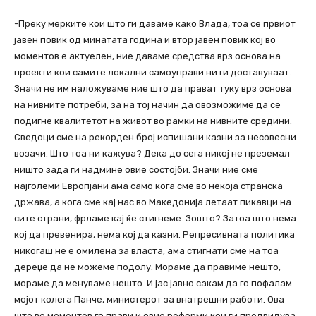
-Преку мерките кои што ги даваме како Влада, тоа се првиот
јавен повик од минатата година и втор јавен повик кој во
моментов е актуелен, ние даваме средства врз основа на
проекти кои самите локални самоуправи ни ги доставуваат.
Значи не им наложуваме ние што да прават туку врз основа
на нивните потреби, за на тој начин да овозможиме да се
подигне квалитетот на живот во рамки на нивните средини.
Сведоци сме на рекорден број испишани казни за несовесни
возачи. Што тоа ни кажува? Дека до сега никој не преземал
ништо зада ги надмине овие состојби. Значи ние сме
најголеми Европјани ама само кога сме во некоја странска
држава, а кога сме кај нас во Македонија летаат пикавци на
сите страни, фрламе кај ќе стигнеме. Зошто? Затоа што нема
кој да превенира, нема кој да казни. Репресивната политика
никогаш не е омилена за власта, ама стигнати сме на тоа
дереџе да не можеме подолу. Мораме да правиме нешто,
мораме да менуваме нешто. И јас јавно сакам да го пофалам
мојот колега Панче, министерот за внатрешни работи. Ова
што во моментов го прави и овие реформи кои ги предвидува,