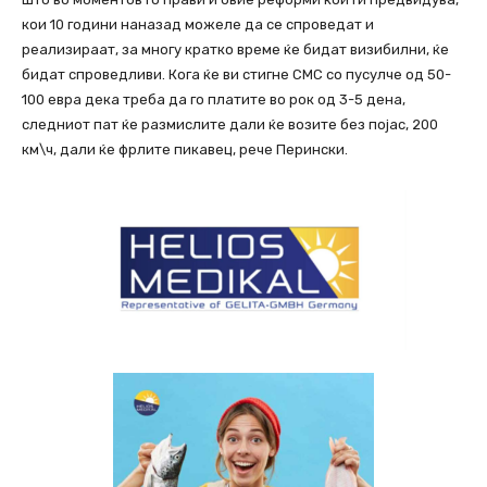
кои 10 години наназад можеле да се спроведат и
реализираат, за многу кратко време ќе бидат визибилни, ќе
бидат спроведливи. Кога ќе ви стигне СМС со пусулче од 50-
100 евра дека треба да го платите во рок од 3-5 дена,
следниот пат ќе размислите дали ќе возите без појас, 200
км\ч, дали ќе фрлите пикавец, рече Перински.