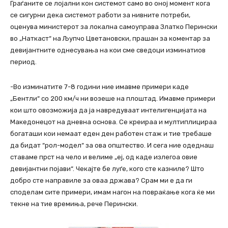
Граѓаните се лојални кон системот само во оној момент кога
се сигурни дека системот работи за нивните потреби,
оценува министерот за локална самоуправа Златко Перински
во „Наткаст“ на Љупчо Цветановски, прашан за коментар за
девијантните однесувања на кои сме сведоци изминатиов
период.
-Во изминатите 7-8 години ние имавме примери каде
„Бентли“ со 200 км/ч ни возеше на плоштад. Имавме примери
кои што овозможија да ја навредуваат интелигенцијата на
Македонецот на дневна основа. Се креираа и мултиплицираа
богаташи кои немаат еден ден работен стаж и тие требаше
да бидат “рол-модел“ за ова општество. И сега ние одеднаш
ставаме прст на чело и велиме „еј, од каде излегоа овие
девијантни појави“. Чекајте бе луѓе, кого сте казниле? Што
добро сте направиле за оваа држава? Срам ми е да ги
споделам сите примери, имам нагон на повраќање кога ќе ми
текне на тие времиња, рече Перински.