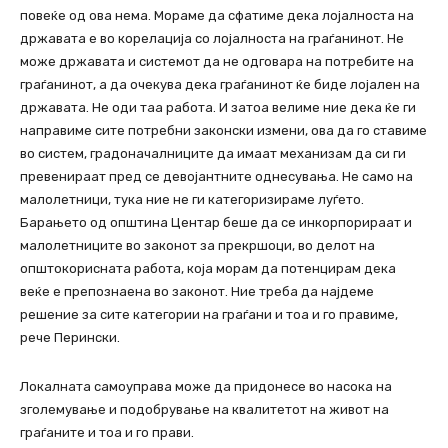
повеќе од ова нема. Мораме да сфатиме дека лојалноста на
државата е во корелација со лојалноста на граѓанинот. Не
може државата и системот да не одговара на потребите на
граѓанинот, а да очекува дека граѓанинот ќе биде лојален на
државата. Не оди таа работа. И затоа велиме ние дека ќе ги
направиме сите потребни законски измени, ова да го ставиме
во систем, градоначалниците да имаат механизам да си ги
превенираат пред се девојантните однесувања. Не само на
малолетници, тука ние не ги категоризираме луѓето.
Барањето од општина Центар беше да се инкорпорираат и
малолетниците во законот за прекршоци, во делот на
општокорисната работа, која морам да потенцирам дека
веќе е препознаена во законот. Ние треба да најдеме
решение за сите категории на граѓани и тоа и го правиме,
рече Перински.
Локалната самоуправа може да придонесе во насока на
зголемување и подобрување на квалитетот на живот на
граѓаните и тоа и го прави.