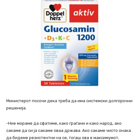
Министерот посочи дека треба да има системски долгорочни
решенија.
-Ние мораме да сфатиме, како граѓани и како народ, ако
сакаме да си ја сакаме оваа држава. Ако сакаме чисто онака
да бидеме резистентни на се, тогаш ова е максимумот,