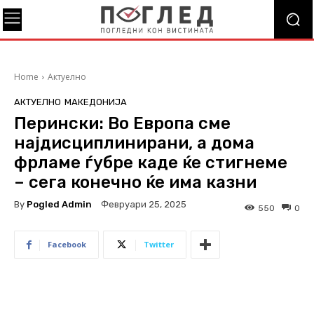
Home
Актуелно
АКТУЕЛНО
МАКЕДОНИЈА
Перински: Во Европа сме
најдисциплинирани, а дома
фрламе ѓубре каде ќе стигнеме
– сега конечно ќе има казни
By
Pogled Admin
Февруари 25, 2025
550
0
Facebook
Twitter