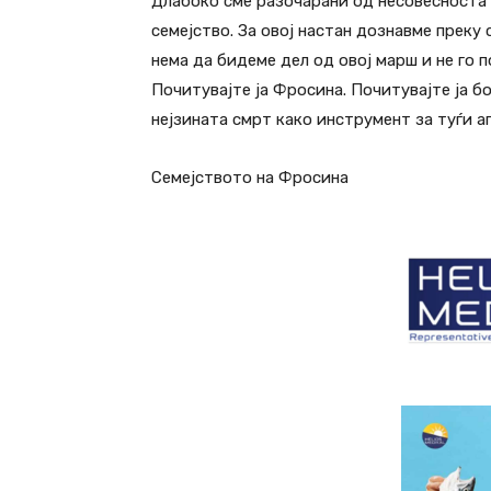
Длабоко сме разочарани од несовесноста и
семејство. За овој настан дознавме преку 
нема да бидеме дел од овој марш и не го 
Почитувајте ја Фросина. Почитувајте ја б
нејзината смрт како инструмент за туѓи а
Семејството на Фросина