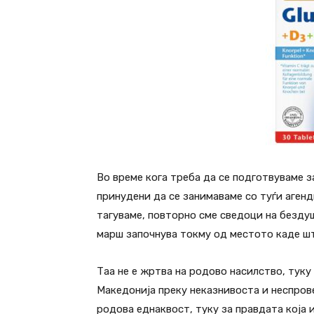
Во време кога треба да се подготвуваме 
принудени да се занимаваме со туѓи аген
тагуваме, повторно сме сведоци на бездуш
марш започнува токму од местото каде ш
Таа не е жртва на родово насилство, туку
Македонија преку неказнивоста и неспрове
родова еднаквост, туку за правдата која 