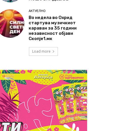
АКТУЕЛНО
Во недела во Охрид
стартува музичкиот
караван за 35 години
независност објави
Скопје1.мк
Load more