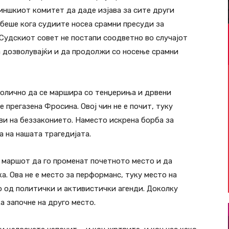
иншкиот комитет да даде изјава за сите други
беше кога судиите носеа срамни пресуди за
 Судскиот совет не постапи соодветно во случајот
а дозволувајќи и да продолжи со носење срамни
едолично да се маршира со тенџериња и дрвени
прегазена Фросина. Овој чин не е почит, туку
тви на беззаконието. Наместо искрена борба за
 на нашата трагедијата.
а маршот да го променат почетното место и да
. Ова не е место за перформанс, туку место на
о од политички и активистички агенди. Доколку
а започне на друго место.