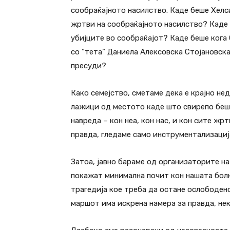
сообраќајното насилство. Каде беше Хелс
жртви на сообраќајното насилство? Каде 
убијците во сообраќајот? Каде беше кога
со “тета” Даниела Алексовска Стојановск
пресуди?
Како семејство, сметаме дека е крајно н
лажици од местото каде што свирепо беше 
навреда – кон неа, кон нас, и кон сите жр
правда, гледаме само инструментализација
Затоа, јавно бараме од организаторите н
покажат минимална почит кон нашата болка
трагедија кое треба да остане ослободен
маршот има искрена намера за правда, нек