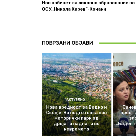
Нов кабинет за ликовно образование во
ООУ,,Никола Карев”-Кочани
ПОВРЗАНИ ОБЈАВИ
АКТУЕЛНО
Нова вредност за Водно и
Јанев
Скопје: Во подготовка нов
прест
моторички парк од
зл
дрвјата паднати во
„Баденте
невремето