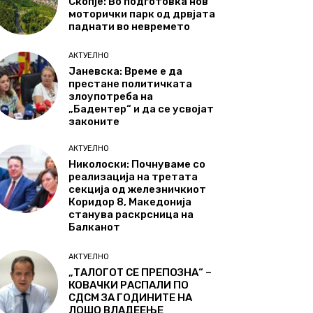
Скопје: Во подготовка нов
моторички парк од дрвјата
паднати во невремето
АКТУЕЛНО
Јаневска: Време е да
престане политичката
злоупотреба на
„Бадентер“ и да се усвојат
законите
АКТУЕЛНО
Николоски: Почнуваме со
реализација на третата
секција од железничкиот
Коридор 8, Македонија
станува раскрсница на
Балканот
АКТУЕЛНО
„ТАЛОГОТ СЕ ПРЕПОЗНА“ –
КОВАЧКИ РАСПАЛИ ПО
СДСМ ЗА ГОДИНИТЕ НА
ЛОШО ВЛАДЕЕЊЕ