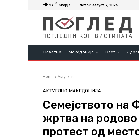
C
24
Skopje
петок, август 7, 2026
Почетна
Македонија
Свет
Здра
Home
Актуелно
АКТУЕЛНО
МАКЕДОНИЈА
Семејството на Ф
жртва на родово
протест од место