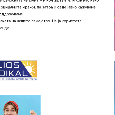
 целосната непочит – и кон жртвите, и кон нас како
социјалните мрежи, па затоа и овде јавно кажуваме:
поддржуваме.
олката на нешето семејство. Не ја користете
генди.