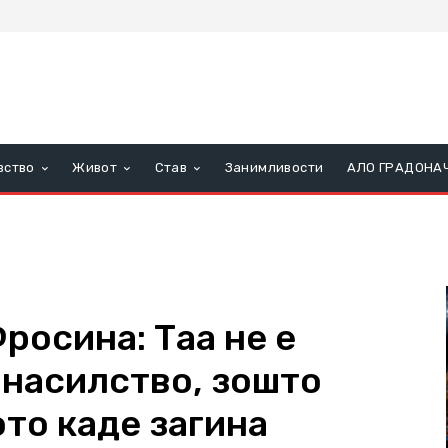
вство
Живот
Став
Занимливости
АЛО ГРАДОНА
росина: Таа не е
 насилство, зошто
то каде загина