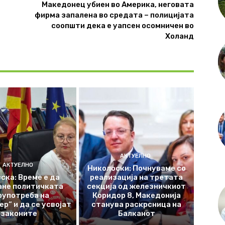
Македонец убиен во Америка, неговата
фирма запалена во средата – полицијата
соопшти дека е уапсен осомничен во
Холанд
АКТУЕЛНО
АКТУЕЛНО
Николоски: Почнуваме со
ска: Време е да
реализација на третата
ане политичката
секција од железничкиот
оупотреба на
Коридор 8, Македонија
р“ и да се усвојат
станува раскрсница на
законите
Балканот