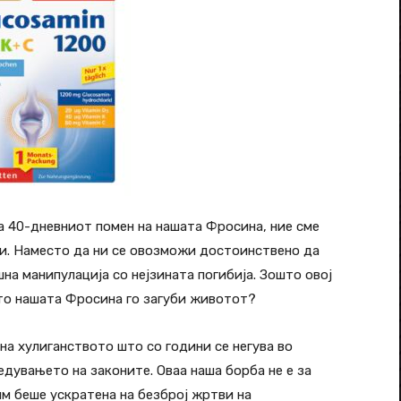
за 40-дневниот помен на нашата Фросина, ние сме
ди. Наместо да ни се овозможи достоинствено да
на манипулација со нејзината погибија. Зошто овој
то нашата Фросина го загуби животот?
 на хулиганството што со години се негува во
дувањето на законите. Оваа наша борба не е за
им беше ускратена на безброј жртви на