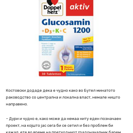
Костовски додаде дека е чудно како во Бутел минатото
раководство со централна и локална власт, немале ништо
направено.
– Дури и чудно е, како може да немаа ниту еден позначаен
проект, на којшто јас сега би се сетил и без проблем би
кажал, ете во време на претходниот градоначалник барем