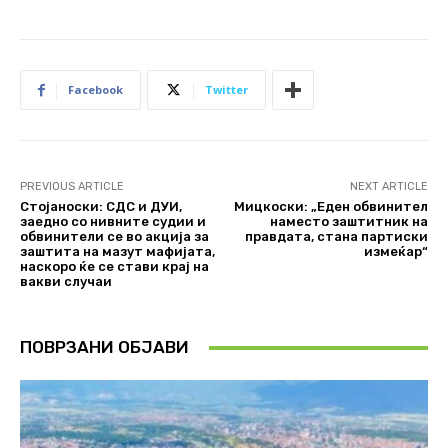
Facebook
Twitter
PREVIOUS ARTICLE
NEXT ARTICLE
Стојаноски: СДС и ДУИ,
Мицкоски: „Еден обвинител
заедно со нивните судии и
наместо заштитник на
обвинители се во акција за
правдата, стана партиски
заштита на мазут мафијата,
измеќар“
наскоро ќе се стави крај на
вакви случаи
ПОВРЗАНИ ОБЈАВИ