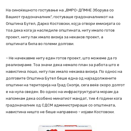
На синоќешното гостување на „ВМРО-ДПМНЕ Зборува со
Вашиот градоначалник“, гостуваше градоначалникот на
Општина Бутел, Дарко Костовски, кој ја отвори емисијата со
тоа дека кога ја наследиле општината, ниту имало готов
проект, ниту пак имало визија за некаков проект, а
општината била во големи долгови.
– Не начекавме ниту еден готов проект, што можеме да го
реализираме. Тоа значи дека немало план за работа што е
навистина лошо, ниту пак имало некаква визија. По однос на
долговите Општина Бутел беше една од најзадолжените
општини на територија на Град Скопје, сега веќе скоро долгот
е на нула сведен. Во однос на инфраструктурата морам да
напомнам дека особено минатиот мандат, тие 4 години кога
градоначалник од СДСМ администрираше со општината,
навистина ништо не беше направено – изјави Костовски.