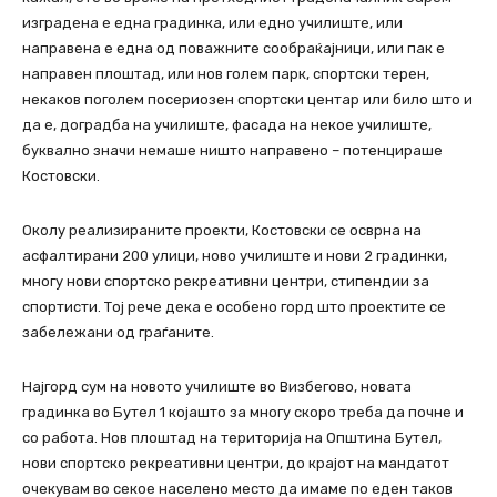
изградена е една градинка, или едно училиште, или
направена е една од поважните сообраќајници, или пак е
направен плоштад, или нов голем парк, спортски терен,
некаков поголем посериозен спортски центар или било што и
да е, доградба на училиште, фасада на некое училиште,
буквално значи немаше ништо направено – потенцираше
Костовски.
Околу реализираните проекти, Костовски се осврна на
асфалтирани 200 улици, ново училиште и нови 2 градинки,
многу нови спортско рекреативни центри, стипендии за
спортисти. Тој рече дека е особено горд што проектите се
забележани од граѓаните.
Најгорд сум на новото училиште во Визбегово, новата
градинка во Бутел 1 којашто за многу скоро треба да почне и
со работа. Нов плоштад на територија на Општина Бутел,
нови спортско рекреативни центри, до крајот на мандатот
очекувам во секое населено место да имаме по еден таков