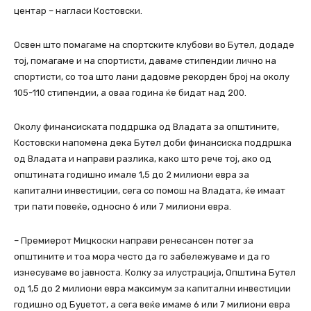
центар – нагласи Костовски.
Освен што помагаме на спортските клубови во Бутел, додаде
тој, помагаме и на спортисти, даваме стипендии лично на
спортисти, со тоа што лани дадовме рекорден број на околу
105-110 стипендии, а оваа година ќе бидат над 200.
Околу финансиската поддршка од Владата за општините,
Костовски напомена дека Бутел доби финансиска поддршка
од Владата и направи разлика, како што рече тој, ако од
општината годишно имале 1,5 до 2 милиони евра за
капитални инвестиции, сега со помош на Владата, ќе имаат
три пати повеќе, односно 6 или 7 милиони евра.
– Премиерот Мицкоски направи ренесансен потег за
општините и тоа мора често да го забележуваме и да го
изнесуваме во јавноста. Колку за илустрација, Општина Бутел
од 1,5 до 2 милиони евра максимум за капитални инвестиции
годишно од Буџетот, а сега веќе имаме 6 или 7 милиони евра