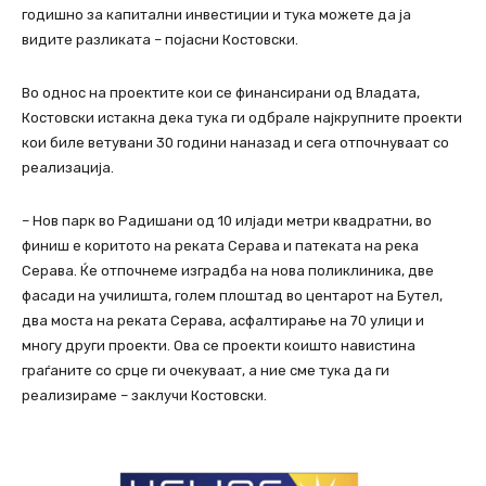
годишно за капитални инвестиции и тука можете да ја
видите разликата – појасни Костовски.
Во однос на проектите кои се финансирани од Владата,
Костовски истакна дека тука ги одбрале најкрупните проекти
кои биле ветувани 30 години наназад и сега отпочнуваат со
реализација.
– Нов парк во Радишани од 10 илјади метри квадратни, во
финиш е коритото на реката Серава и патеката на река
Серава. Ќе отпочнеме изградба на нова поликлиника, две
фасади на училишта, голем плоштад во центарот на Бутел,
два моста на реката Серава, асфалтирање на 70 улици и
многу други проекти. Ова се проекти коишто навистина
граѓаните со срце ги очекуваат, а ние сме тука да ги
реализираме – заклучи Костовски.