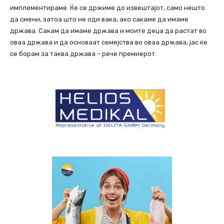
имплементираме. Ќе се држиме до извештајот, само нешто
да смени, затоа што не оди вака, ако сакаме да имаме
држава. Сакам да имаме држава и моите деца да растат во
оваа држава и да основаат семејства во оваа држава, јас ќе
се борам за таква држава – рече премиерот.