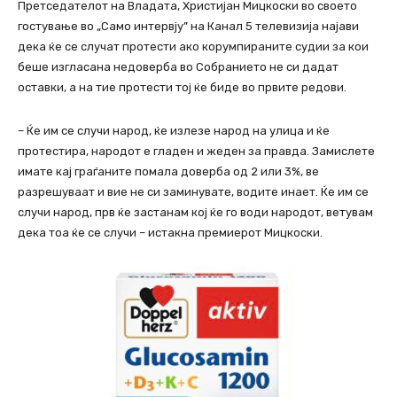
Претседателот на Владата, Христијан Мицкоски во своето
гостување во „Само интервју” на Канал 5 телевизија најави
дека ќе се случат протести ако корумпираните судии за кои
беше изгласана недоверба во Собранието не си дадат
оставки, а на тие протести тој ќе биде во првите редови.
– Ќе им се случи народ, ќе излезе народ на улица и ќе
протестира, народот е гладен и жеден за правда. Замислете
имате кај граѓаните помала доверба од 2 или 3%, ве
разрешуваат и вие не си заминувате, водите инает. Ќе им се
случи народ, прв ќе застанам кој ќе го води народот, ветувам
дека тоа ќе се случи – истакна премиерот Мицкоски.