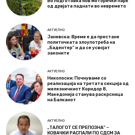
Во подготовка нов моторички парк
од дрвјата паднати во невремето
АКТУЕЛНО
Јаневска: Време е да престане
политичката злоупотреба на
„Бадентер“ и да се усвојат
законите
АКТУЕЛНО
Николоски: Почнуваме со
реализација на третата секција од
железничкиот Коридор 8,
Македонија станува раскрсница
на Балканот
АКТУЕЛНО
„ТАЛОГОТ СЕ ПРЕПОЗНА“ –
КОВАЧКИ РАСПАЛИ ПО СДСМ ЗА