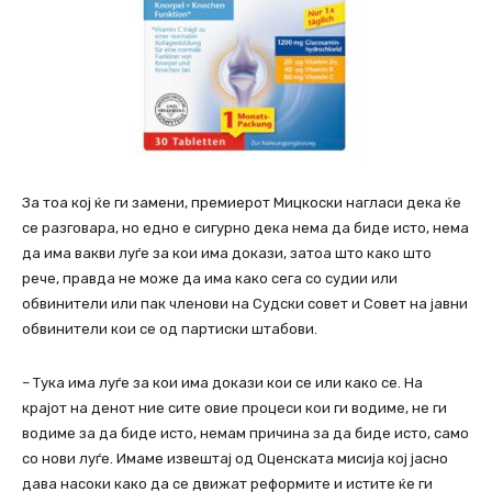
За тоа кој ќе ги замени, премиерот Мицкоски нагласи дека ќе
се разговара, но едно е сигурно дека нема да биде исто, нема
да има вакви луѓе за кои има докази, затоа што како што
рече, правда не може да има како сега со судии или
обвинители или пак членови на Судски совет и Совет на јавни
обвинители кои се од партиски штабови.
– Тука има луѓе за кои има докази кои се или како се. На
крајот на денот ние сите овие процеси кои ги водиме, не ги
водиме за да биде исто, немам причина за да биде исто, само
со нови луѓе. Имаме извештај од Оценската мисија кој јасно
дава насоки како да се движат реформите и истите ќе ги