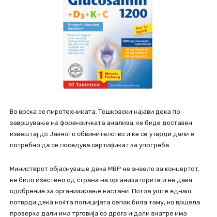
Во врска со пиротехниката, Тошковски најави дека по
завршување на форензичката анализа, ќе биде доставен
извештај до Јавното обвинителство и ќе се утврди дали е
потребно да се поседува сертификат за употреба.
Министерот објаснуваше дека МВР не знаело за концертот,
не било изестено од страна на организаторите и не дава
одобрение за организирање настани. Потоа уште еднаш
потврди дека ноќта полицијата сепак била таму, но вршела
проверка дали има трговија со дрога и дали внатре има