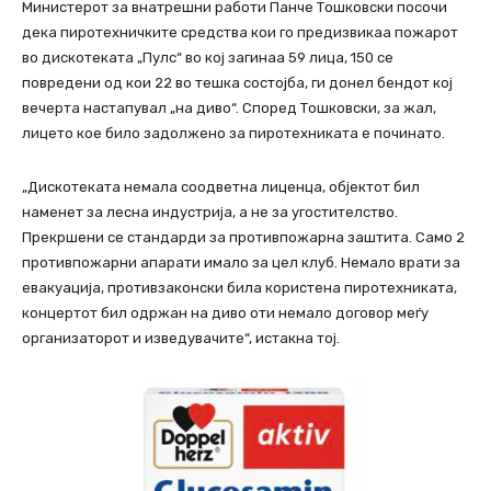
Министерот за внатрешни работи Панче Тошковски посочи
дека пиротехничките средства кои го предизвикаа пожарот
во дискотеката „Пулс“ во кој загинаа 59 лица, 150 се
повредени од кои 22 во тешка состојба, ги донел бендот кој
вечерта настапувал „на диво“. Според Тошковски, за жал,
лицето кое било задолжено за пиротехниката е починато.
„Дискотеката немала соодветна лиценца, објектот бил
наменет за лесна индустрија, а не за угостителство.
Прекршени се стандарди за противпожарна заштита. Само 2
противпожарни апарати имало за цел клуб. Немало врати за
евакуација, противзаконски била користена пиротехниката,
концертот бил одржан на диво оти немало договор меѓу
организаторот и изведувачите“, истакна тој.