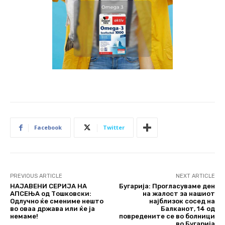
Facebook
Twitter
PREVIOUS ARTICLE
NEXT ARTICLE
НАЈАВЕНИ СЕРИЈА НА
Бугарија: Прогласуваме ден
АПСЕЊА од Тошковски:
на жалост за нашиот
Одлучно ќе смениме нешто
најблизок сосед на
во оваа држава или ќе ја
Балканот, 14 од
немаме!
повредените се во болници
во Бугарија