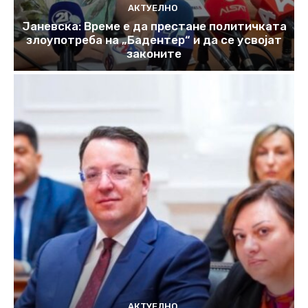
АКТУЕЛНО
Јаневска: Време е да престане политичката
злоупотреба на „Бадентер“ и да се усвојат
законите
АКТУЕЛНО