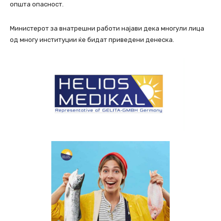
општа опасност.
Министерот за внатрешни работи најави дека многули лица
од многу институции ќе бидат приведени денеска.