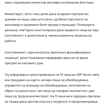
еден поранешен министер мислејќи на Крешник Бектеши.
Министерот, исто така, рече дека се вршел претрес во
домови на лица, како што рече, од Министерството за
економија и одземено било оружје и муниција. Полицијата
денеска, повторно констатирала дека правното лице во чија
сопственост е дискотеката, немала важечка лиценца за
работа.
Сопственикот „при контрола, приложил фалсификувана
лиценца“, рече Тошковски најавувајќи дека ке се врши
претрес во неговиот дом.
Тој информира и дека приведени се 13 лица во СВР Штип, меѓу
кои продавач на карти, четири лица од обезбедување,
управител на Агенција за обезбедување, сопственик на
објект на дискотека, три лица од пазарен инспектоат, две
лица од трудов инспекторат. На 11 лица им е одреден притвор
за тешки дека против општата сигурност и предизвикување