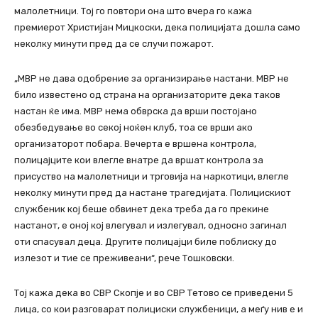
малолетници. Тој го повтори она што вчера го кажа
премиерот Христијан Мицкоски, дека полицијата дошла само
неколку минути пред да се случи пожарот.
„МВР не дава одобрение за организирање настани. МВР не
било известено од страна на организаторите дека таков
настан ќе има. МВР нема обврска да врши постојано
обезбедување во секој ноќен клуб, тоа се врши ако
организаторот побара. Вечерта е вршена контрола,
полицајците кои влегле внатре да вршат контрола за
присуство на малолетници и трговија на наркотици, влегле
неколку минути пред да настане трагедијата. Полицискиот
службеник кој беше обвинет дека треба да го прекине
настанот, е оној кој влегувал и излегувал, односно загинал
оти спасувал деца. Другите полицајци биле поблиску до
излезот и тие се преживеани“, рече Тошковски.
Тој кажа дека во СВР Скопје и во СВР Тетово се приведени 5
лица, со кои разговарат полициски службеници, а меѓу нив е и