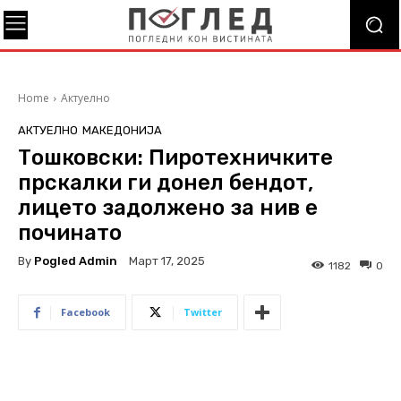
Home
Актуелно
АКТУЕЛНО
МАКЕДОНИЈА
Тошковски: Пиротехничките
прскалки ги донел бендот,
лицето задолжено за нив е
починато
By
Pogled Admin
Март 17, 2025
1182
0
Facebook
Twitter