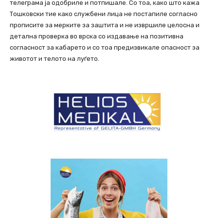
телеграма ја одобриле и потпишале. Со тоа, како што кажа
Тошковски тие како службени лица не постапиле согласно
прописите за мерките за заштита и не извршиле целосна и
детална проверка во врска со издавање на позитивна
согласност за кабарето и со тоа предизвикале опасност за
животот и телото на луѓето.