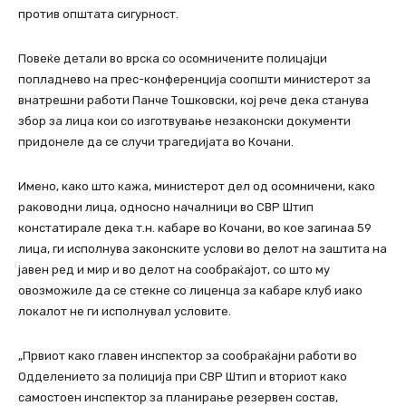
против општата сигурност.
Повеќе детали во врска со осомничените полицајци
попладнево на прес-конференција соопшти министерот за
внатрешни работи Панче Тошковски, кој рече дека станува
збор за лица кои со изготвување незаконски документи
придонеле да се случи трагедијата во Кочани.
Имено, како што кажа, министерот дел од осомничени, како
раководни лица, односно началници во СВР Штип
констатирале дека т.н. кабаре во Кочани, во кое загинаа 59
лица, ги исполнува законските услови во делот на заштита на
јавен ред и мир и во делот на сообраќајот, со што му
овозможиле да се стекне со лиценца за кабаре клуб иако
локалот не ги исполнувал условите.
„Првиот како главен инспектор за сообраќајни работи во
Одделението за полиција при СВР Штип и вториот како
самостоен инспектор за планирање резервен состав,