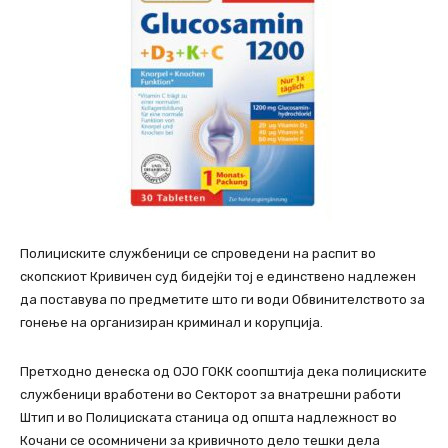
Полициските службеници се спроведени на распит во
скопскиот Кривичен суд бидејќи тој е единствено надлежен
да поставува по предметите што ги води Обвинителството за
гонење на организиран криминал и корупција.
Претходно денеска од ОЈО ГОКК соопштија дека полициските
службеници вработени во Секторот за внатрешни работи
Штип и во Полициската станица од општа надлежност во
Кочани се осомничени за кривичното дело тешки дела