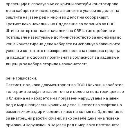
превенција и справување со кризни состојби констатирале
дека кабарето ги исполнува законските услови во делот на
заштита на јавен ред и мир и во делот на сообраќајот.
Третиот како началник на Одделение за полиција во СВР
Штип и четвртиот како началник на СВР Штип одобриле и
потпишале известување до Министерството за економија во
кои е констатирано дека кабарето ги исполнува законските
услови и со тоа што не извршиле целосна проверка пред да
ја издадат и одобрат позитивната согласност за издавање
лиценца за кабаре сториле незаконитост“,
рече Тошковски.
Петтиот, пак, како документарист во ПСОН Кочани, изработил
телеграма во која не навел точни и целосни податоци дека во
и близина на кабарето има пријавени нарушувања на јавен
ред и мир и пријавени кривични дела. Шестиот во својство на
заменик-командир и седмиот како началник на Одделението
за внатрешни работи Кочани, иако знаеле дека има повеќе
пријавени нарушувања на јавен ред и мир вака изготвената