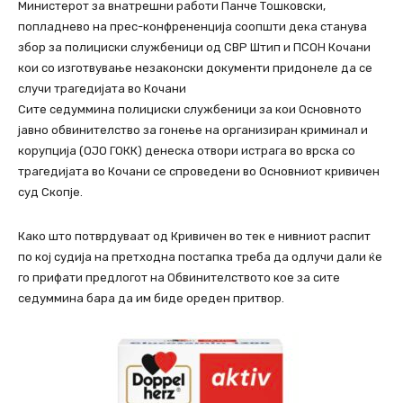
Министерот за внатрешни работи Панче Тошковски,
попладнево на прес-конфрененција соопшти дека станува
збор за полициски службеници од СВР Штип и ПСОН Кочани
кои со изготвување незаконски документи придонеле да се
случи трагедијата во Кочани
Сите седуммина полициски службеници за кои Основното
јавно обвинителство за гонење на организиран криминал и
корупција (ОЈО ГОКК) денеска отвори истрага во врска со
трагедијата во Кочани се спроведени во Основниот кривичен
суд Скопје.
Како што потврдуваат од Кривичен во тек е нивниот распит
по кој судија на претходна постапка треба да одлучи дали ќе
го прифати предлогот на Обвинителството кое за сите
седуммина бара да им биде ореден притвор.