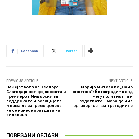
Facebook
Twitter
PREVIOUS ARTICLE
NEXT ARTICLE
Семејството на Теодора:
Марија Митева во „Само
Благодарност до јавноста и
вистина“: Ќе изградиме ѕид
премиерот Мицкоски за
меѓу политиката и
поддршката и реакцијата –
судството – мора да има
и нема да запреме додека
одговорност за трагедиите
не се изнесе правдата на
виделина
ПОВРЗАНИ ОБЈАВИ