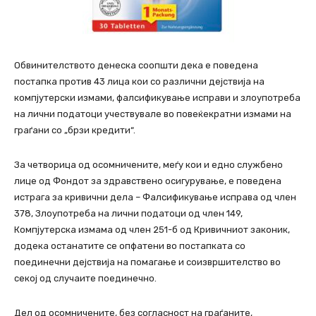
Обвинителството денеска соопшти дека е поведена
постапка против 43 лица кои со различни дејствија на
компјутерски измами, фалсификување исправи и злоупотреба
на лични податоци учествувале во повеќекратни измами на
граѓани со „брзи кредити“.
За четворица од осомничените, меѓу кои и едно службено
лице од Фондот за здравствено осигурување, е поведена
истрага за кривични дела – Фалсификување исправа од член
378, Злоупотреба на лични податоци од член 149,
Компјутерска измама од член 251-б од Кривичниот законик,
додека останатите се опфатени во постапката со
поединечни дејствија на помагање и соизвршителство во
секој од случаите поединечно.
Дел од осомничените, без согласност на граѓаните,