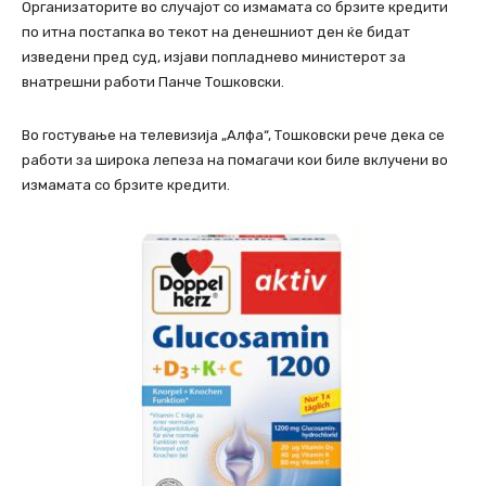
Организаторите во случајот со измамата со брзите кредити
по итна постапка во текот на денешниот ден ќе бидат
изведени пред суд, изјави попладнево министерот за
внатрешни работи Панче Тошковски.
Во гостување на телевизија „Алфа“, Тошковски рече дека се
работи за широка лепеза на помагачи кои биле вклучени во
измамата со брзите кредити.