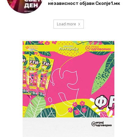
независност објави Скопје1.мк
Load more