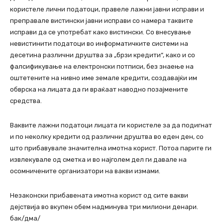
користеле лични податоци, правеле лажни јавни исправи и
преправале вистински јавни исправи со намера таквите
исправи да се употребат како вистински. Со внесување
невистинити податоци во информатичките системи на
десетина различни друштва за „брзи кредити“, како и со
фалсификување на електронски потписи, без знаење на
оштетените на нивно име земале кредити, создавајќи им
обврска на лицата да ги враќаат наводно позајмените
средства.
Ваквите лажни податоци лицата ги користеле за да подигнат
и по неколку кредити од различни друштва во еден ден, со
што прибавувале значителна имотна корист. Потоа парите ги
извлекувале од сметка и во најголем дел ги давале на
осомничените организатори на вакви измами.
Незаконски прибавената имотна корист од сите вакви
дејствија во вкупен обем надминува три милиони денари.
бак/дма/