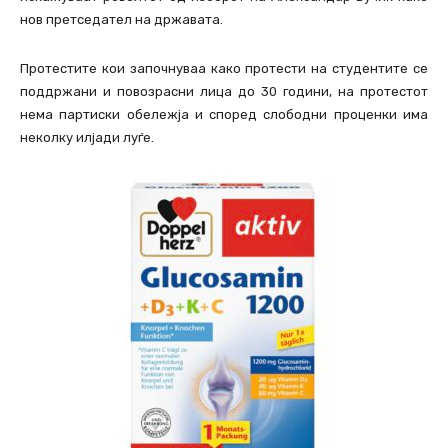
нов претседател на државата.
Протестите кои започнуваа како протести на студентите се
поддржани и повозрасни лица до 30 години, на протестот
нема партиски обележја и според слободни проценки има
неколку илјади луѓе.