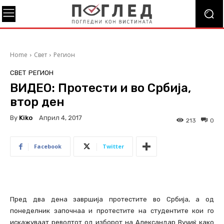
Home
Свет
Регион
СВЕТ
РЕГИОН
ВИДЕО: Протести и во Србија,
втор ден
By
Kiko
Април 4, 2017
213
0
Facebook
Twitter
Пред два дена завршија протестите во Србија, а од
понеделник започнаа и протестите на студентите кои го
искажуваат револтот од изборот на Александар Вучиќ како