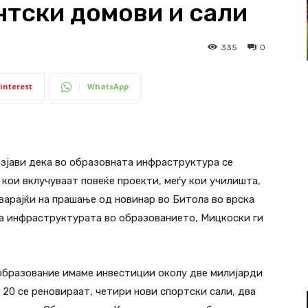
нтски домови и сали
335
0
interest
WhatsApp
зјави дека во образовната инфраструктура се
кои вклучуваат повеќе проекти, меѓу кои училишта,
варајќи на прашање од новинар во Битола во врска
на инфраструктурата во образованието, Мицкоски ги
образование имаме инвестиции околу две милијарди
20 се реновираат, четири нови спортски сали, два