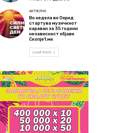
АКТУЕЛНО
Во недела во Охрид
стартува музичкиот
караван за 35 години
независност објави
Скопје1.мк
Load more