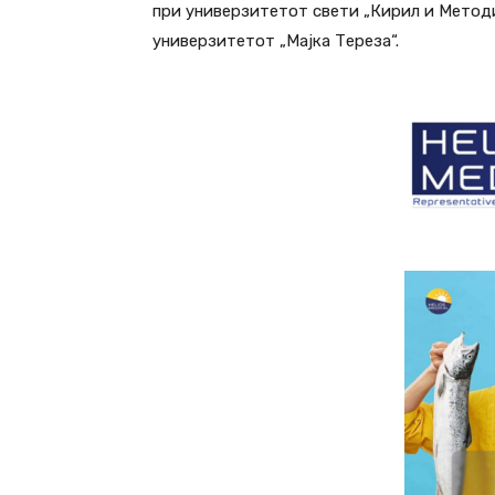
при универзитетот свети „Кирил и Методиј
универзитетот „Мајка Тереза“.