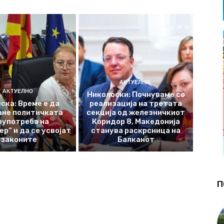
АКТУЕЛНО
АКТУЕЛНО
Николоски: Почнуваме со
ска: Време е да
реализација на третата
ане политичката
секција од железничкиот
оупотреба на
Коридор 8, Македонија
р“ и да се усвојат
станува раскрсница на
законите
Балканот
П