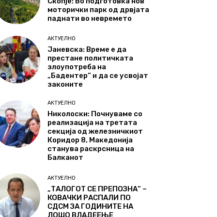
Скопје: Во подготовка нов
моторички парк од дрвјата
паднати во невремето
АКТУЕЛНО
Јаневска: Време е да
престане политичката
злоупотреба на
„Бадентер“ и да се усвојат
законите
АКТУЕЛНО
Николоски: Почнуваме со
реализација на третата
секција од железничкиот
Коридор 8, Македонија
станува раскрсница на
Балканот
АКТУЕЛНО
„ТАЛОГОТ СЕ ПРЕПОЗНА“ –
КОВАЧКИ РАСПАЛИ ПО
СДСМ ЗА ГОДИНИТЕ НА
ЛОШО ВЛАДЕЕЊЕ