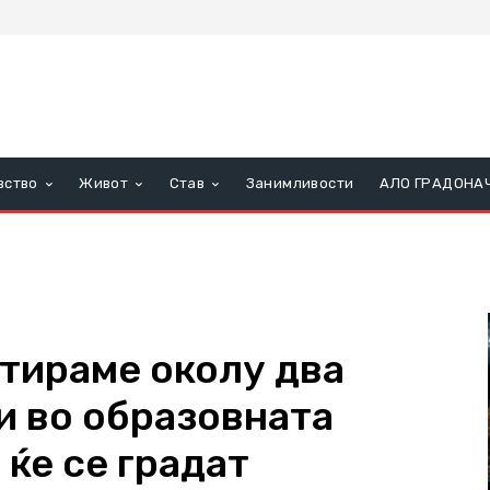
вство
Живот
Став
Занимливости
АЛО ГРАДОНА
тираме околу два
и во образовната
ќе се градат