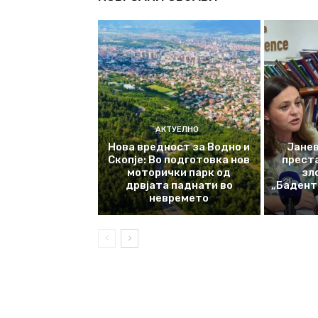
АКТУЕЛНО
Нова вредност за Водно и
Јанев
Скопје: Во подготовка нов
прест
моторички парк од
зл
дрвјата паднати во
„Баденте
невремето