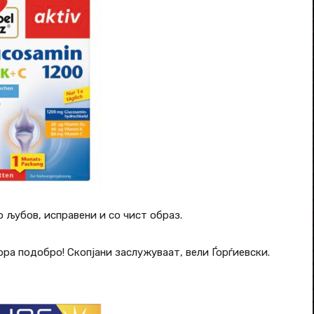
о љубов, исправени и со чист образ.
ора подобро! Скопјани заслужуваат, вели Ѓорѓиевски.