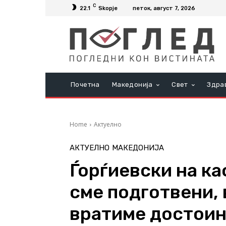
C
22.1
Skopje
петок, август 7, 2026
Почетна
Македонија
Свет
Здра
Home
Актуелно
АКТУЕЛНО
МАКЕДОНИЈА
Ѓорѓиевски на ка
сме подготвени, 
вратиме достоин