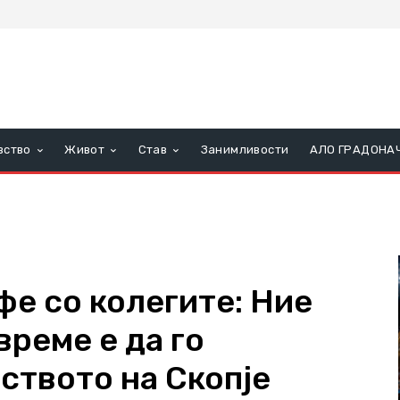
вство
Живот
Став
Занимливости
АЛО ГРАДОНА
фе со колегите: Ние
време е да го
ството на Скопје