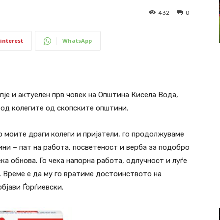
432
0
interest
WhatsApp
је и актуелен прв човек на Општина Кисела Вода,
 од колегите од скопските општини.
о моите драги колеги и пријатели, го продолжуваме
ни – пат на работа, посветеност и верба за подобро
ека обнова. Го чека напорна работа, одлучност и луѓе
. Време е да му го вратиме достоинството на
објави Ѓорѓиевски.