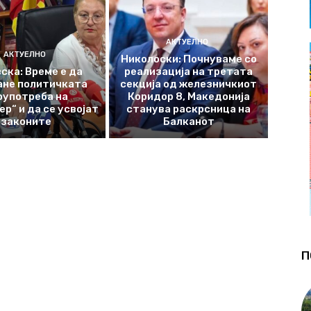
АКТУЕЛНО
АКТУЕЛНО
Николоски: Почнуваме со
ска: Време е да
реализација на третата
ане политичката
секција од железничкиот
оупотреба на
Коридор 8, Македонија
р“ и да се усвојат
станува раскрсница на
законите
Балканот
П