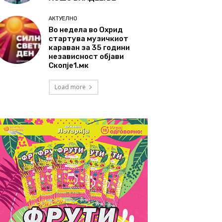
АКТУЕЛНО
Во недела во Охрид
стартува музичкиот
караван за 35 години
независност објави
Скопје1.мк
Load more