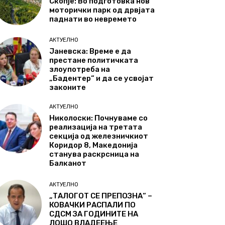
Скопје: Во подготовка нов
моторички парк од дрвјата
паднати во невремето
АКТУЕЛНО
Јаневска: Време е да
престане политичката
злоупотреба на
„Бадентер“ и да се усвојат
законите
АКТУЕЛНО
Николоски: Почнуваме со
реализација на третата
секција од железничкиот
Коридор 8, Македонија
станува раскрсница на
Балканот
АКТУЕЛНО
„ТАЛОГОТ СЕ ПРЕПОЗНА“ –
КОВАЧКИ РАСПАЛИ ПО
СДСМ ЗА ГОДИНИТЕ НА
ЛОШО ВЛАДЕЕЊЕ