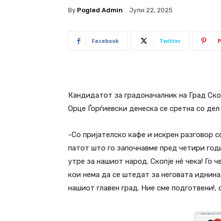
By
Pogled Admin
Јули 22, 2025
Facebook
Twitter
P
Кандидатот за градоначалник на Град Скоп
Орце Ѓорѓиевски денеска се сретна со дел
-Со пријателско кафе и искрен разговор с
патот што го започнавме пред четири годи
утре за нашиот народ. Скопје нѐ чека! Го ч
кои нема да се штедат за неговата иднина
нашиот главен град. Ние сме подготвени!, 