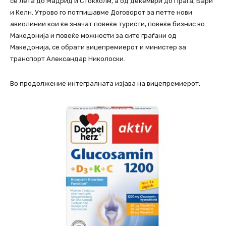
се лета до Мадрид и Стокхолм, а од декември до Прага, Бари
и Келн. Утрово го потпишавме Договорот за петте нови
авиолинии кои ќе значат повеќе туристи, повеќе бизнис во
Македонија и повеќе можности за сите граѓани од
Македонија, се обрати вицепремиерот и министер за
транспорт Александар Николоски.
Во продолжение интегралната изјава на вицепремиерот: