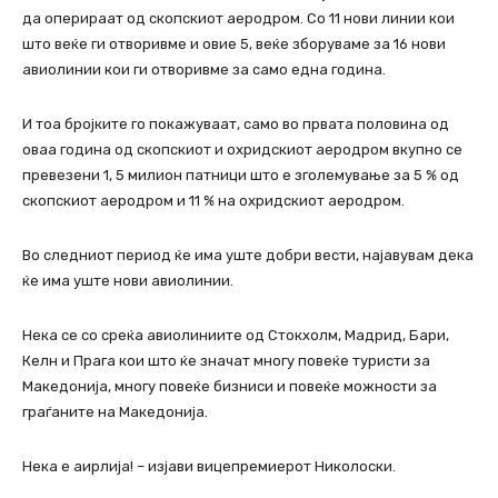
да оперираат од скопскиот аеродром. Со 11 нови линии кои
што веќе ги отворивме и овие 5, веќе зборуваме за 16 нови
авиолинии кои ги отворивме за само една година.
И тоа бројките го покажуваат, само во првата половина од
оваа година од скопскиот и охридскиот аеродром вкупно се
превезени 1, 5 милион патници што е зголемување за 5 % од
скопскиот аеродром и 11 % на охридскиот аеродром.
Во следниот период ќе има уште добри вести, најавувам дека
ќе има уште нови авиолинии.
Нека се со среќа авиолиниите од Стокхолм, Мадрид, Бари,
Келн и Прага кои што ќе значат многу повеќе туристи за
Македонија, многу повеќе бизниси и повеќе можности за
граѓаните на Македонија.
Нека е аирлија! – изјави вицепремиерот Николоски.