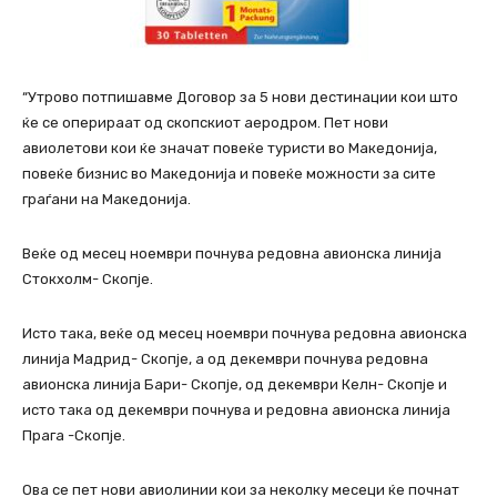
“Утрово потпишавме Договор за 5 нови дестинации кои што
ќе се оперираат од скопскиот аеродром. Пет нови
авиолетови кои ќе значат повеќе туристи во Македонија,
повеќе бизнис во Македонија и повеќе можности за сите
граѓани на Македонија.
Веќе од месец ноември почнува редовна авионска линија
Стокхолм- Скопје.
Исто така, веќе од месец ноември почнува редовна авионска
линија Мадрид- Скопје, а од декември почнува редовна
авионска линија Бари- Скопје, од декември Келн- Скопје и
исто така од декември почнува и редовна авионска линија
Прага -Скопје.
Ова се пет нови авиолинии кои за неколку месеци ќе почнат