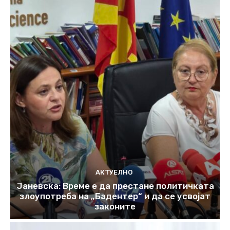
АКТУЕЛНО
Јаневска: Време е да престане политичката
злоупотреба на „Бадентер“ и да се усвојат
законите