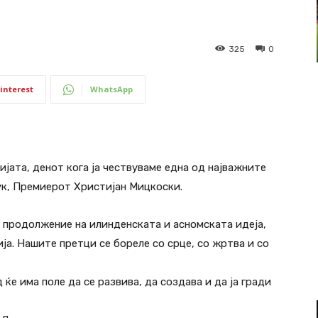
325
0
interest
WhatsApp
ијата, денот кога ја чествуваме една од најважните
ук, Премиерот Христијан Мицкоски.
а продолжение на илинденската и асномската идеја,
ја. Нашите претци се бореле со срце, со жртва и со
 ќе има поле да се развива, да создава и да ја гради