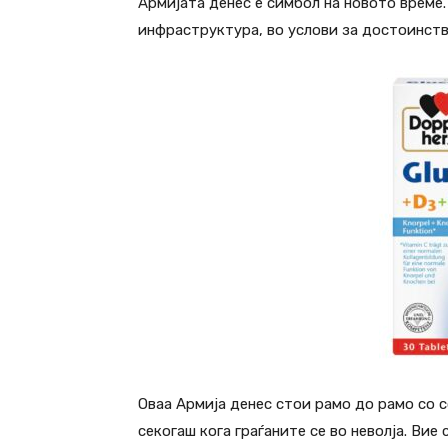
Армијата денес е симбол на новото време.
инфраструктура, во услови за достоинств
Оваа Армија денес стои рамо до рамо со со
секогаш кога граѓаните се во неволја. Вие 