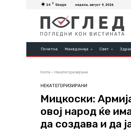
C
24
Skopje
недела, август 9, 2026
Почетна
Македонија
Свет
Здра
Home
Некатегоризирани
НЕКАТЕГОРИЗИРАНИ
Мицкоски: Армија
овој народ ќе има
да создава и да ј