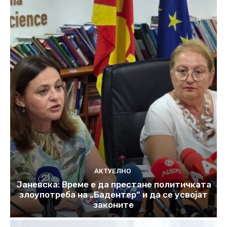
АКТУЕЛНО
Јаневска: Време е да престане политичката
злоупотреба на „Бадентер“ и да се усвојат
законите