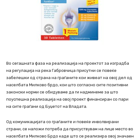
Во сегашната фаза на реализација на проектот за изградба
на регулација на река Габровчица присутни се повеќе
забелешки од страна на граѓаните кои живеат на овој дел од
населбата Милково брдо, кои што согласно сите позитивни
законски норми се обидуваме да ги надминеме за што
поуспешна реализација на овој проект финансиран со пари
на сите граѓани од Буџетот на Владата.
Од комуникацијата со граѓаните и повеќе инволвирани
страни, се наложи потреба да присуствувам на лице место во
населбата Милково Брдо каде што се реализира овој значаен