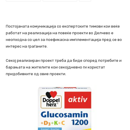
Постојаната комуникација со експертските тимови кои веќе
работат на реализација на повеќе проекти во Делчево е
неопходна со цел за поефикасна имплементација пред се во
интерес на граѓаните.
Секој реализиран проект треба да биде според потребите и
барањата на жителите кои секојдневно ги користат
придобивките од овие проекти.