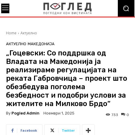
Home
Актуелно
АКТУЕЛНО
МАКЕДОНИЈА
„Гоцевски: Со поддршка од
Владата на Македонија ја
реализираме регулацијата на
реката Габровчица – проект што
обезбедува поголема
безбедност и подобри услови за
жителите на Милково Брдо“
By
Pogled Admin
Ноември 1, 2025
733
0
Facebook
Twitter