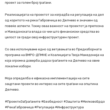
проект за голем број граѓани.
Реализацијата на проектот за изградба на регулација на дел
од коритото на река Габровчица во Делчево е значаен од
повеќе аспекти. Токму оваа важност на проектот ја препозна
и Македонската влада со чии што финансиски средства во
целост се гради овој инфраструктурен проект.
Со ова исполнуваме едно од ветувањата во Предизборната
програма на ВМРО-ДПМНЕ и Коалицијата Твоја Македонија на
која огромна доверба дадоа граѓаните на Делчево на овие
локални избори.
Моја определба е ефикасна имплементација на сите
зацртани проекти во интерес на сите граѓани на општина
Делчево.
#ПроектиЗаГраѓаните #Безбедност #Заштита #МилковоБрдо
#РекаГабровчица #Регулација #Инфраструктура