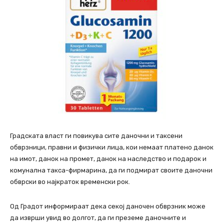
Градската власт ги повикува сите даночни и таксени
обврзници, правни и физички лица, кои немаат платено данок
на имот, данок на промет, данок на наследство и подарок и
комунална такса-фирмарина, да ги подмират своите даночни
обврски во најкраток временски рок.
Од Градот информираат дека секој даночен обврзник може
да изврши увид во долгот, да ги преземе даночните и