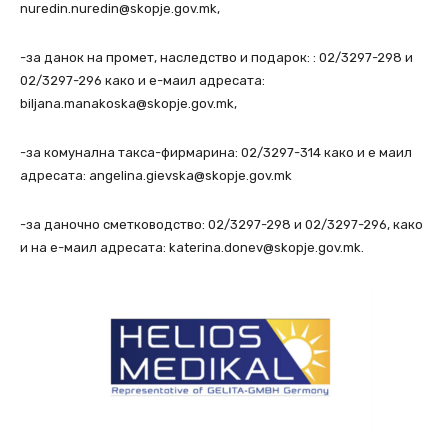
nuredin.nuredin@skopje.gov.mk,
-за данок на промет, наследство и подарок: : 02/3297-298 и
02/3297-296 како и е-маил адресата:
biljana.manakoska@skopje.gov.mk,
-за комунална такса-фирмарина: 02/3297-314 како и е маил
адресата: angelina.gievska@skopje.gov.mk
-за даночно сметководство: 02/3297-298 и 02/3297-296, како
и на е-маил адресата: katerina.donev@skopje.gov.mk.