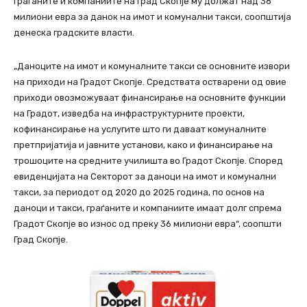
Граѓаните и компаниите на Град Скопје му должат над 36
милиони евра за данок на имот и комунални такси, соопштија
денеска градските власти.
„Даноците на имот и комуналните такси се основните извори
на приходи на Градот Скопје. Средствата остварени од овие
приходи овозможуваат финансирање на основните функции
на Градот, изведба на инфраструктурните проекти,
кофинансирање на услугите што ги даваат комуналните
претпријатија и јавните установи, како и финансирање на
трошоците на средните училишта во Градот Скопје. Според
евиденцијата на Секторот за даноци на имот и комунални
такси, за периодот од 2020 до 2025 година, по основ на
даноци и такси, граѓаните и компаниите имаат долг спрема
Градот Скопје во износ од преку 36 милиони евра“, соопшти
Град Скопје.