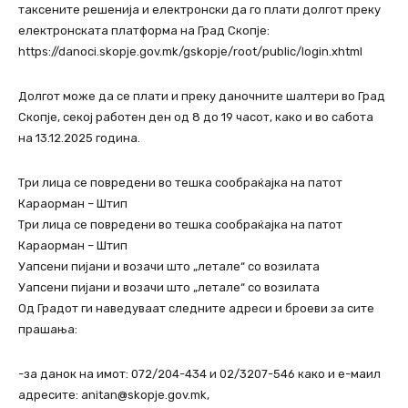
таксените решенија и електронски да го плати долгот преку
електронската платформа на Град Скопје:
https://danoci.skopje.gov.mk/gskopje/root/public/login.xhtml
Долгот може да се плати и преку даночните шалтери во Град
Скопје, секој работен ден од 8 до 19 часот, како и во сабота
на 13.12.2025 година.
Три лица се повредени во тешка сообраќајка на патот
Караорман – Штип
Три лица се повредени во тешка сообраќајка на патот
Караорман – Штип
Уапсени пијани и возачи што „летале“ со возилата
Уапсени пијани и возачи што „летале“ со возилата
Од Градот ги наведуваат следните адреси и броеви за сите
прашања:
-за данок на имот: 072/204-434 и 02/3207-546 како и е-маил
адресите: anitan@skopje.gov.mk,