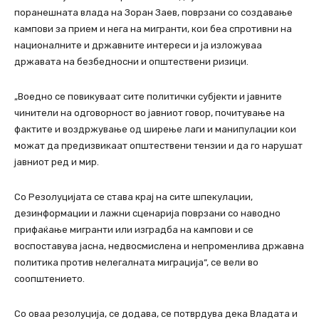
поранешната влада на Зоран Заев, поврзани со создавање
кампови за прием и нега на мигранти, кои беа спротивни на
националните и државните интереси и ја изложуваа
државата на безбедносни и општествени ризици.
„Воедно се повикуваат сите политички субјекти и јавните
чинители на одговорност во јавниот говор, почитување на
фактите и воздржување од ширење лаги и манипулации кои
можат да предизвикаат општествени тензии и да го нарушат
јавниот ред и мир.
Со Резолуцијата се става крај на сите шпекулации,
дезинформации и лажни сценарија поврзани со наводно
прифаќање мигранти или изградба на кампови и се
воспоставува јасна, недвосмислена и непроменлива државна
политика против нелегалната миграција“, се вели во
соопштението.
Со оваа резолуција, се додава, се потврдува дека Владата и