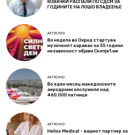
КОВАЧКИ РАСПАЛИ ПО СДСМ ЗА
ГОДИНИТЕ НА ЛОШО ВЛАДЕЕЊЕ
АКТУЕЛНО
Во недела во Охрид стартува
музичкиот караван за 35 години
независност објави Скопје1.мк
АКТУЕЛНО
Во еден месец македонските
аеродроми опслужиле над
460.000 патници
АКТУЕЛНО
Helios Medical – вашиот партнер за