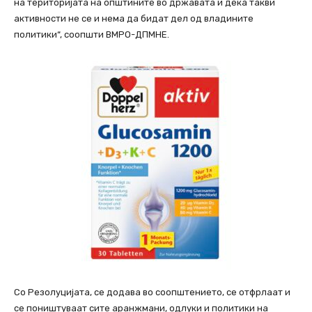
на територијата на општините во државата и дека такви
активности не се и нема да бидат дел од владините
политики“, соопшти ВМРО-ДПМНЕ.
Со Резолуцијата, се додава во соопштението, се отфрлаат и
се поништуваат сите аранжмани, одлуки и политики на