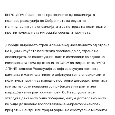
ВМРО-ДПМНЕ заедно со пратениците од коалицијата
поднесе резолуција до Собранието за осуда на
манипулациите на опозицијата и за потврда на политиките
против нелегалната миграција, соопшти партијата.
„Поради ширењето страв и паника кај населението од страна
на СДСМ и грубата политичка пропаганда од страна на
опозицијата, со конструкции, лаги и измислици во однос на
измислената тема од страна на СДСМ за мигрантите, ВМРО-
ДПМНЕ поднесе Резолуција со која се осудува лажната
кампања и манипулативното дејствување на опозициските
политички партии за наводно постоење договори, политики
или активности поврзани со прифаќање мигранти или
изградба на мигрантски кампови. Со Резолуцијата се
утврдува дека ниту било побарано, ниту е договорено, ниту
ќе биде дозволено воспоставување мигрантски кампови,
прифатни центри или трајни форми на сместување мигранти