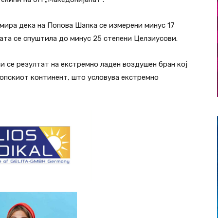
ира дека на Попова Шапка се измерени минус 17
ата се спуштила до минус 25 степени Целзиусови.
и се резултат на екстремно ладен воздушен бран кој
ропскиот континент, што условува екстремно