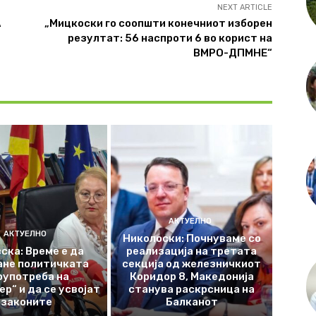
NEXT ARTICLE
А
„Мицкоски го соопшти конечниот изборен
резултат: 56 наспроти 6 во корист на
ВМРО-ДПМНЕ“
АКТУЕЛНО
АКТУЕЛНО
Николоски: Почнуваме со
ска: Време е да
реализација на третата
ане политичката
секција од железничкиот
оупотреба на
Коридор 8, Македонија
р“ и да се усвојат
станува раскрсница на
законите
Балканот