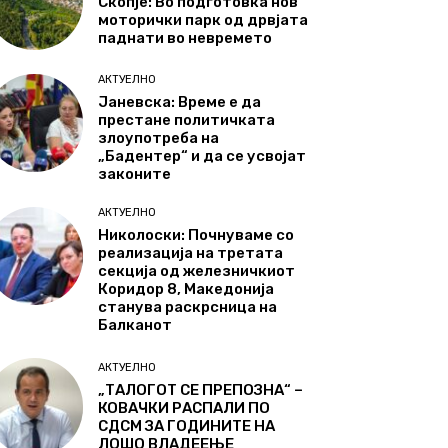
Скопје: Во подготовка нов
моторички парк од дрвјата
паднати во невремето
АКТУЕЛНО
Јаневска: Време е да
престане политичката
злоупотреба на
„Бадентер“ и да се усвојат
законите
АКТУЕЛНО
Николоски: Почнуваме со
реализација на третата
секција од железничкиот
Коридор 8, Македонија
станува раскрсница на
Балканот
АКТУЕЛНО
„ТАЛОГОТ СЕ ПРЕПОЗНА“ –
КОВАЧКИ РАСПАЛИ ПО
СДСМ ЗА ГОДИНИТЕ НА
ЛОШО ВЛАДЕЕЊЕ