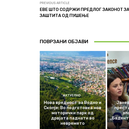
PREVIOUS ARTICLE
ЕВЕ ШТО СОДРЖИ ПРЕДЛОГ ЗАКОНОТ З
ЗАШТИТА ОД ПУШЕЊЕ
ПОВРЗАНИ ОБЈАВИ
АКТУЕЛНО
Нова вредност за Водно и
Јанев
Скопје: Во подготовка нов
прест
моторички парк од
зл
дрвјата паднати во
„Баденте
невремето