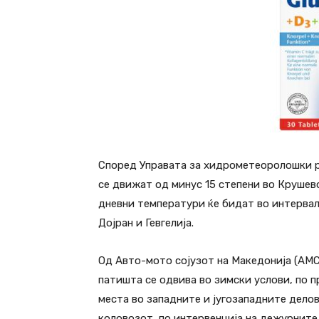
Според Управата за хидрометеоролошки 
се движат од минус 15 степени во Крушев
дневни температури ќе бидат во интервал
Дојран и Гевгелија.
Од Авто-мото сојузот на Македонија (АМ
патишта се одвива во зимски услови, по 
места во западните и југозападните дело
коловозот, по интервенција на дежурните 