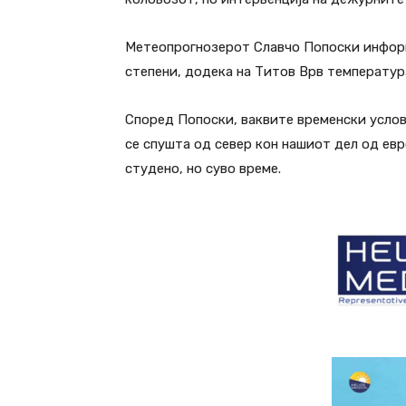
Метеопрогнозерот Славчо Попоски информ
степени, додека на Титов Врв температур
Според Попоски, ваквите временски услов
се спушта од север кон нашиот дел од ев
студено, но суво време.