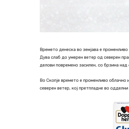
Времето денеска во земјава е променливо 
Дува слаб до умерен ветер од северен пр
делови повремено засилен, со брзина над 
Во Скопје времето е променливо облачно и
северен ветер, кој претпладне во одделни