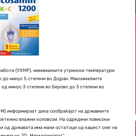
работи (УХМР), минималните утрински температури
о до минус 5 степени во Дојран. Максималните
 од минус 3 степени во Берово до 3 степени во
СМ) информираат дека сообраќајот на државните
претежно влажни коловози. На одредени повисоки
ви од државата има мали остатоци од кашест снег на
екипи на ЈП „Македонијапат“.