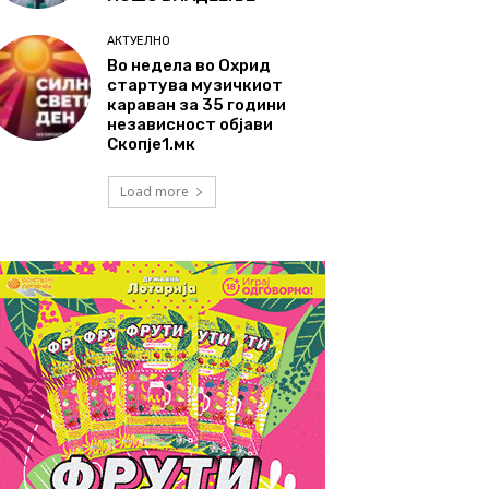
АКТУЕЛНО
Во недела во Охрид
стартува музичкиот
караван за 35 години
независност објави
Скопје1.мк
Load more