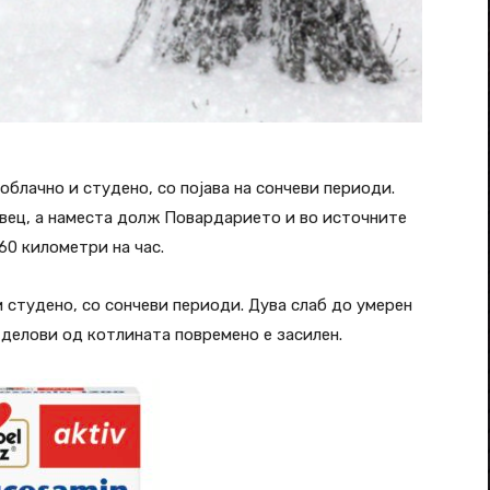
облачно и студено, со појава на сончеви периоди.
авец, а наместа долж Повардарието и во источните
60 километри на час.
 студено, со сончеви периоди. Дува слаб до умерен
 делови од котлината повремено е засилен.