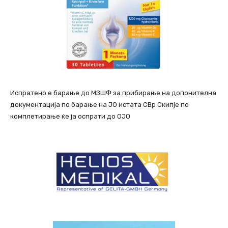
Испратено е барање до МЗШФ за прибирање на допонителна
документација по барање на ЈО истата СВр Скипје по
комплетирање ќе ја оспрати до ОЈО