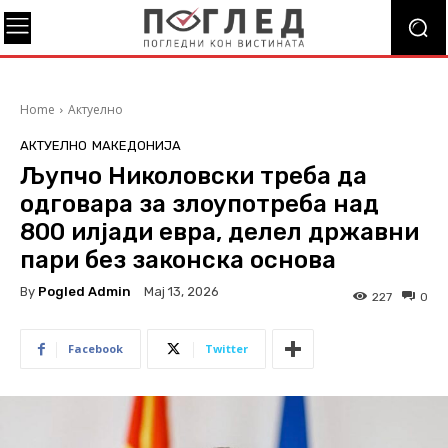
Home
Актуелно
АКТУЕЛНО
МАКЕДОНИЈА
Љупчо Николовски треба да
одговара за злоупотреба над
800 илјади евра, делел државни
пари без законска основа
By
Pogled Admin
Мај 13, 2026
227
0
Facebook
Twitter