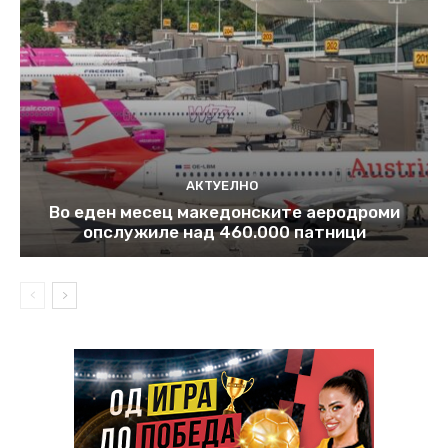
АКТУЕЛНО
Во еден месец македонските аеродроми
опслужиле над 460.000 патници