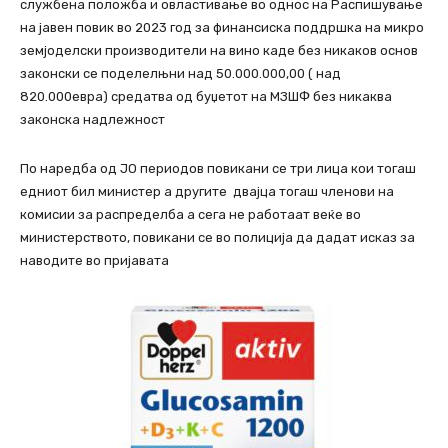
службена положба и овластивање во однос на Распишување
на јавен повик во 2023 год за финансиска поддршка на микро
земјоделски производители на вино каде без никаков основ
законски се поделелњни над 50.000.000,00 ( над
820.000евра) средатва од буџетот на МЗШФ без никаква
законска надлежност
По наредба од ЈО периодов повикани се три лица кои тогаш
едниот бил министер а другите двајца тогаш членови на
комисии за распределба а сега не работаат веќе во
министерството, повикани се во полиција да дадат исказ за
наводите во пријавата