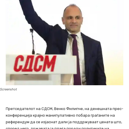
Screenshot
Претседателот на СДСМ, Венко Филипче, на денешната прес-
конференција крајно манипулативно побара граѓаните на
референдум да се изјаснат дали ја поддржуваат цената што,
според него, државата ја плаќа поради политиките на