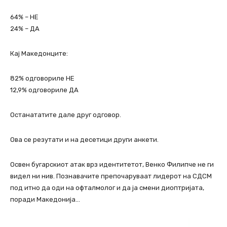
64% – НЕ
24% – ДА
Кај Македонците:
82% одговориле НЕ
12,9% одговориле ДА
Останататите дале друг одговор.
Ова се резутати и на десетици други анкети.
Освен бугарскиот атак врз идентитетот, Венко Филипче не ги
видел ни нив. Познавачите препочаруваат лидерот на СДСМ
под итно да оди на офталмолог и да ја смени диоптријата,
поради Македонија…