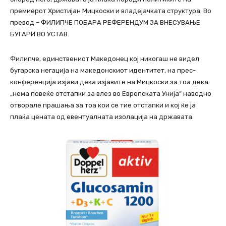
премиерот Христијан Мицкоски и владејачката структура. Во
превод – ФИЛИПЧЕ ПОБАРА РЕФЕРЕНДУМ ЗА ВНЕСУВАЊЕ
БУГАРИ ВО УСТАВ.
Филипче, единствениот Македонец кој никогаш не видел
бугарска негација на македонскиот идентитет, на прес-
конференција изјави дека изјавите на Мицкоски за тоа дека
„нема повеќе отстапки за влез во Европската Унија“ наводно
отворале прашања за тоа кои се тие отстапки и кој ќе ја
плаќа цената од евентуалната изолација на државата.