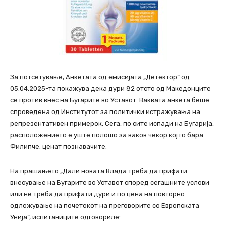
За потсетување, Анкетата од емисијата „Детектор“ од
05.04.2025-та покажува дека дури 82 отсто од Македонците
се против внес на Бугарите во Уставот. Ваквата анкета беше
спроведена од Институтот за политички истражувања на
репрезентативен примерок. Сега, по сите испади на Бугарија,
расположението е уште полошо за ваков чекор кој го бара
Филипче. ценат познавачите.
На прашањето „Дали новата Влада треба да прифати
внесување на Бугарите во Уставот според сегашните услови
или не треба да прифати дури и по цена на повторно
одложување на почетокот на преговорите со Европската
Унија“, испитаниците одговориле: