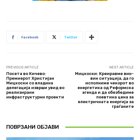
Facebook
Twitter
PREVIOUS ARTICLE
NEXT ARTICLE
Посета во Кичево:
Мицкоски: Креиравме вин-
Премиерот Христијан
вин ситуација, да го
Мицкоски со владина
исполниме чекорот во
делегација изврши увид во
енергетика од Реформска
реализирани
агенда и да обезбедиме
инфраструктурни проекти
поевтина цена за
електричната енергија за
граѓаните
ПОВРЗАНИ ОБЈАВИ