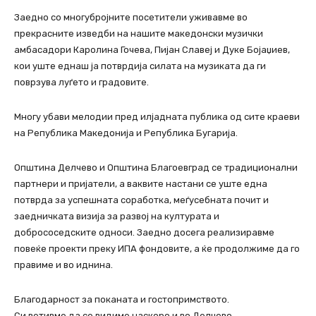
Заедно со многубројните посетители уживавме во
прекрасните изведби на нашите македонски музички
амбасадори Каролина Гочева, Пијан Славеј и Дуке Бојаџиев,
кои уште еднаш ја потврдија силата на музиката да ги
поврзува луѓето и градовите.
Многу убави мелодии пред илјадната публика од сите краеви
на Република Македонија и Република Бугарија.
Општина Делчево и Општина Благоевград се традиционални
партнери и пријатели, а ваквите настани се уште една
потврда за успешната соработка, меѓусебната почит и
заедничката визија за развој на културата и
добрососедските односи. Заедно досега реализиравме
повеќе проекти преку ИПА фондовите, а ќе продолжиме да го
правиме и во иднина.
Благодарност за поканата и гостопримството.
Си ветивме да се видиме наскоро и во Делчево.