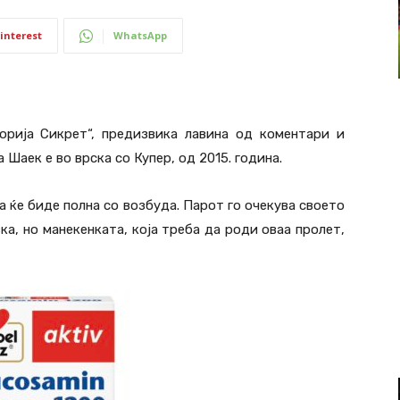
interest
WhatsApp
торија Сикрет“, предизвика лавина од коментари и
Шаек е во врска со Купер, од 2015. година.
 ќе биде полна со возбуда. Парот го очекува своето
ка, но манекенката, која треба да роди оваа пролет,