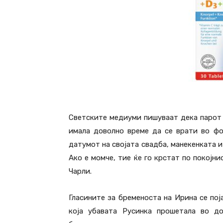
Светските медиуми пишуваат дека парот ќ
имала доволно време да се врати во фо
датумот на својата свадба, манекенката и
Ако е момче, тие ќе го крстат по покојнио
Чарли.
Гласините за бременоста на Ирина се поја
која убавата Русинка прошетала во д