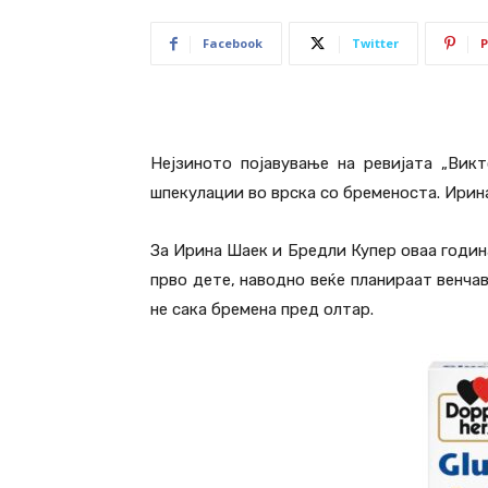
Facebook
Twitter
P
Нејзиното појавување на ревијата „Вик
шпекулации во врска со бременоста. Ирина 
За Ирина Шаек и Бредли Купер оваа година
прво дете, наводно веќе планираат венчав
не сака бремена пред олтар.