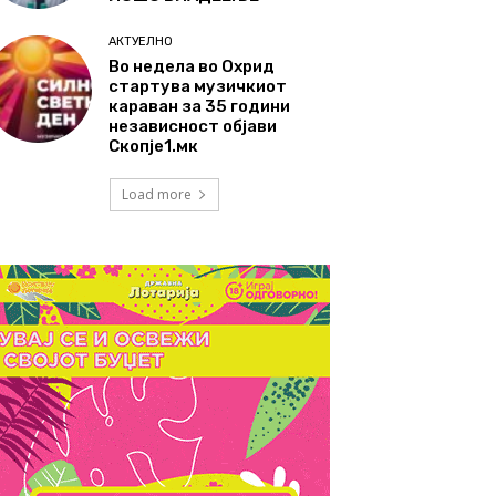
АКТУЕЛНО
Во недела во Охрид
стартува музичкиот
караван за 35 години
независност објави
Скопје1.мк
Load more