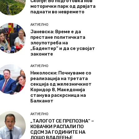
Скопје: Во подготовка нов
моторички парк од дрвјата
паднати во невремето
АКТУЕЛНО
Јаневска: Време е да
престане политичката
злоупотреба на
„Бадентер“ и да се усвојат
законите
АКТУЕЛНО
Николоски: Почнуваме со
реализација на третата
секција од железничкиот
Коридор 8, Македонија
станува раскрсница на
Балканот
АКТУЕЛНО
„ТАЛОГОТ СЕ ПРЕПОЗНА“ –
КОВАЧКИ РАСПАЛИ ПО
СДСМ ЗА ГОДИНИТЕ НА
ЛОШО ВЛАДЕЕЊЕ