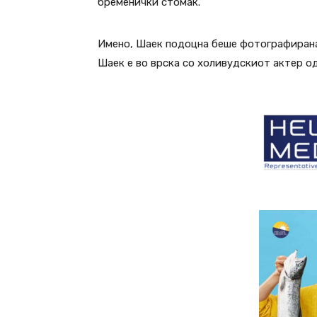
бременички стомак.
Имено, Шаек подоцна беше фотографирана 
Шаек е во врска со холивудскиот актер од