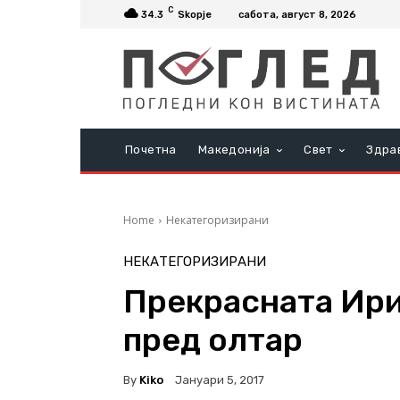
C
34.3
Skopje
сабота, август 8, 2026
Почетна
Македонија
Свет
Здра
Home
Некатегоризирани
НЕКАТЕГОРИЗИРАНИ
Прекрасната Ири
пред олтар
By
Kiko
Јануари 5, 2017