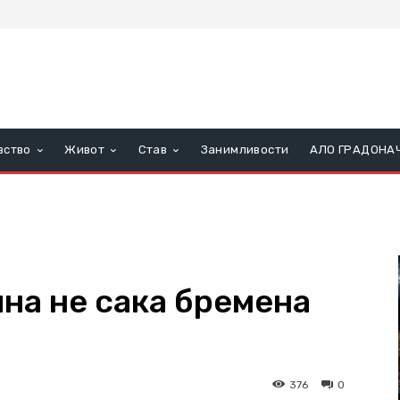
вство
Живот
Став
Занимливости
АЛО ГРАДОНА
на не сака бремена
376
0