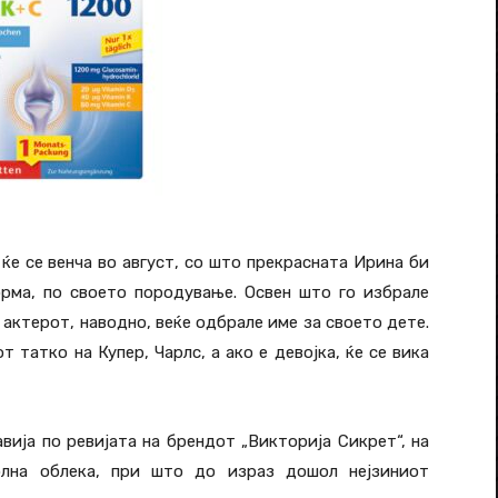
е се венча во август, со што прекрасната Ирина би
рма, по своето породување. Освен што го избрале
 актерот, наводно, веќе одбрале име за своето дете.
т татко на Купер, Чарлс, а ако е девојка, ќе се вика
вија по ревијата на брендот „Викторија Сикрет“, на
олна облека, при што до израз дошол нејзиниот