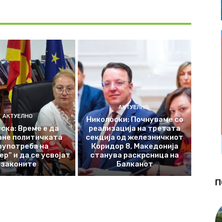
АКТУЕЛНО
АКТУЕЛНО
Николоски: Почнуваме со
ска: Време е да
реализација на третата
ане политичката
секција од железничкиот
оупотреба на
Коридор 8, Македонија
р“ и да се усвојат
станува раскрсница на
законите
Балканот
П