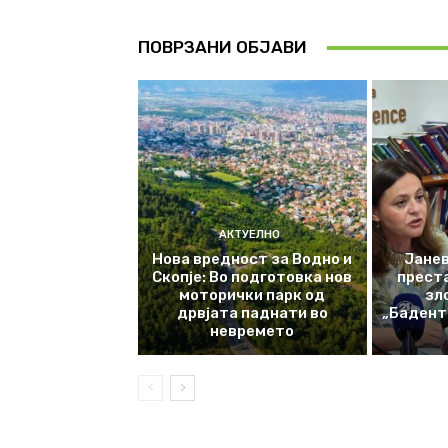
ПОВРЗАНИ ОБЈАВИ
АКТУЕЛНО
Нова вредност за Водно и
Јанев
Скопје: Во подготовка нов
прест
моторички парк од
зл
дрвјата паднати во
„Баденте
невремето