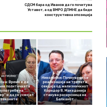
СДСМ бара од Иванов да го почитува
Уставот, а од ВМРО ДПМНЕ да биде
конструктивна опозиција
АКТУЕЛНО
АКТУЕЛНО
Николоски: Почнуваме со
ска: Време е да
реализација на третата
ане политичката
секција од железничкиот
оупотреба на
Коридор 8, Македонија
р“ и да се усвојат
станува раскрсница на
законите
Балканот