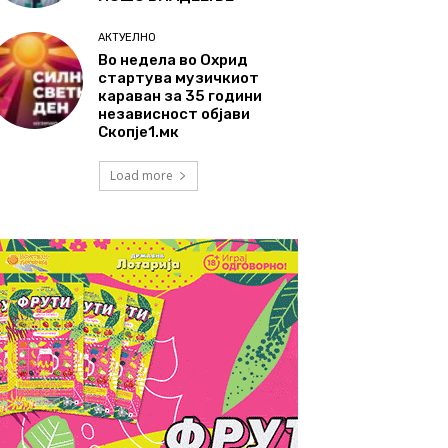
АКТУЕЛНО
Во недела во Охрид
стартува музичкиот
караван за 35 години
независност објави
Скопје1.мк
Load more