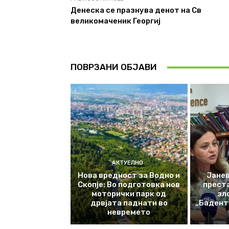
Денеска се празнува денот на Св
великомаченик Георгиј
ПОВРЗАНИ ОБЈАВИ
АКТУЕЛНО
Нова вредност за Водно и
Јанев
Скопје: Во подготовка нов
прест
моторички парк од
зл
дрвјата паднати во
„Баденте
невремето