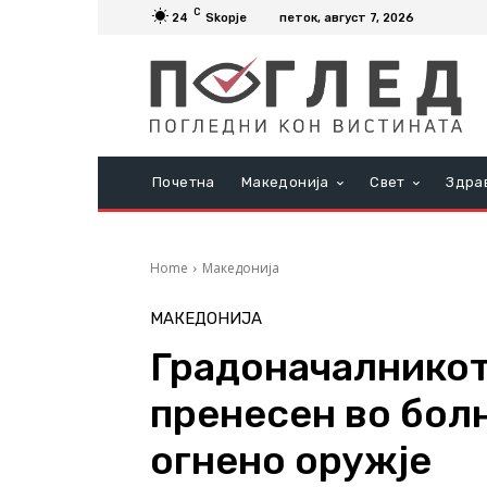
C
24
Skopje
петок, август 7, 2026
Почетна
Македонија
Свет
Здра
Home
Македонија
МАКЕДОНИЈА
Градоначалникот
пренесен во бол
огнено оружје