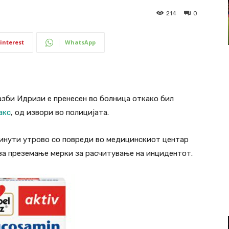
214
0
interest
WhatsApp
зби Идризи е пренесен во болница откако бил
акс
, од извори во полицијата.
минути утрово со повреди во медицинскиот центар
за преземање мерки за расчитување на инцидентот.