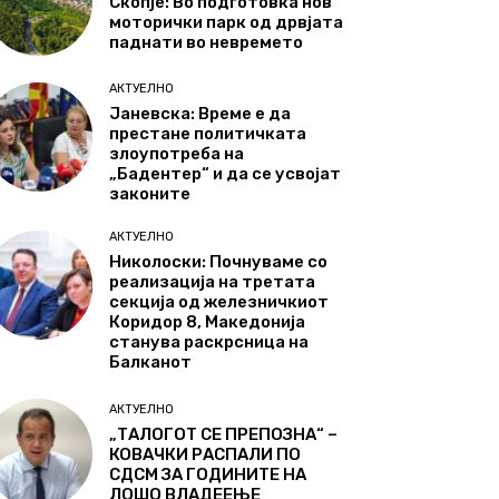
Скопје: Во подготовка нов
моторички парк од дрвјата
паднати во невремето
АКТУЕЛНО
Јаневска: Време е да
престане политичката
злоупотреба на
„Бадентер“ и да се усвојат
законите
АКТУЕЛНО
Николоски: Почнуваме со
реализација на третата
секција од железничкиот
Коридор 8, Македонија
станува раскрсница на
Балканот
АКТУЕЛНО
„ТАЛОГОТ СЕ ПРЕПОЗНА“ –
КОВАЧКИ РАСПАЛИ ПО
СДСМ ЗА ГОДИНИТЕ НА
ЛОШО ВЛАДЕЕЊЕ