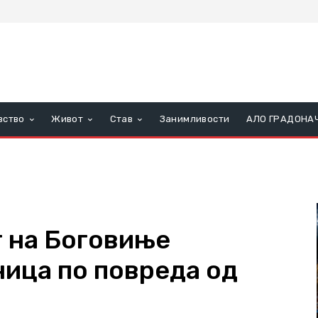
вство
Живот
Став
Занимливости
АЛО ГРАДОНА
 на Боговиње
ница по повреда од