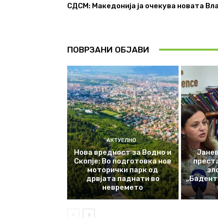
СДСМ: Македонија ја очекува новата Вл
ПОВРЗАНИ ОБЈАВИ
АКТУЕЛНО
Нова вредност за Водно и
Јанев
Скопје: Во подготовка нов
прест
моторички парк од
зл
дрвјата паднати во
„Баденте
невремето