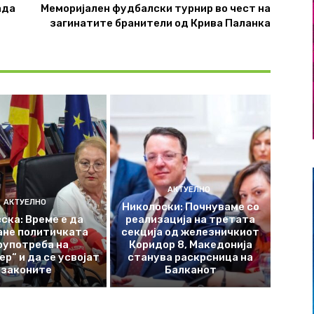
ада
Меморијален фудбалски турнир во чест на
загинатите бранители од Крива Паланка
АКТУЕЛНО
АКТУЕЛНО
Николоски: Почнуваме со
ска: Време е да
реализација на третата
ане политичката
секција од железничкиот
оупотреба на
Коридор 8, Македонија
р“ и да се усвојат
станува раскрсница на
законите
Балканот