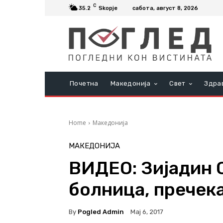
C
35.2
Skopje
сабота, август 8, 2026
Почетна
Македонија
Свет
Здра
Home
Македонија
МАКЕДОНИЈА
ВИДЕО: Зијадин 
болница, пречека
By
Pogled Admin
Мај 6, 2017