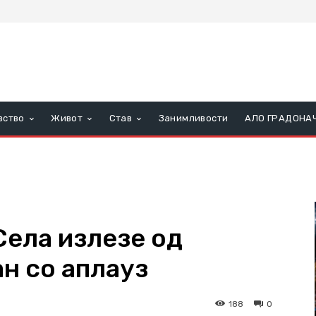
вство
Живот
Став
Занимливости
АЛО ГРАДОНА
Села излезе од
н со аплауз
188
0