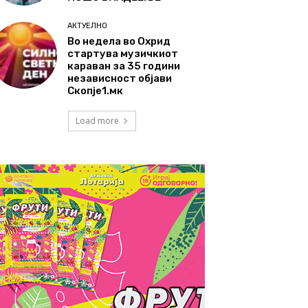
АКТУЕЛНО
Во недела во Охрид
стартува музичкиот
караван за 35 години
независност објави
Скопје1.мк
Load more