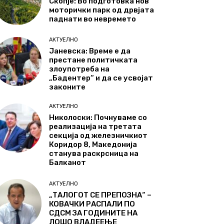
Скопје: Во подготовка нов
моторички парк од дрвјата
паднати во невремето
АКТУЕЛНО
Јаневска: Време е да
престане политичката
злоупотреба на
„Бадентер“ и да се усвојат
законите
АКТУЕЛНО
Николоски: Почнуваме со
реализација на третата
секција од железничкиот
Коридор 8, Македонија
станува раскрсница на
Балканот
АКТУЕЛНО
„ТАЛОГОТ СЕ ПРЕПОЗНА“ –
КОВАЧКИ РАСПАЛИ ПО
СДСМ ЗА ГОДИНИТЕ НА
ЛОШО ВЛАДЕЕЊЕ