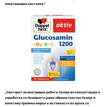
понатамошна постапка.“
„Секторот за внатрешни работи Скопје во консултација и
соработка со Основното јавно обвинителство Скопје и
понатаму презема мерки и активности во врска со