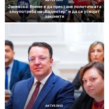
АКТУЕЛНО
Јаневска: Време е да престане политичката
злоупотреба на „Бадентер“ и да се усвојат
законите
АКТУЕЛНО