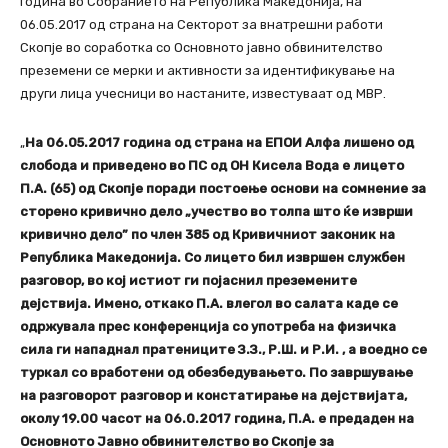
година во Собранието на Република Македонија, на
06.05.2017 од страна на Секторот за внатрешни работи
Скопје во соработка со Основното јавно обвинителство
преземени се мерки и активности за идентификување на
други лица учесници во настаните, известуваат од МВР.
„
На 06.05.2017 година од страна на ЕПОИ Алфа лишено од
слобода и приведено во ПС од ОН Кисела Вода е лицето
П.А. (65) од Скопје поради постоење основи на сомнение за
сторено кривично дело „учество во толпа што ќе изврши
кривично дело” по член 385 од Кривичниот законик на
Република Македонија. Со лицето бил извршен службен
разговор, во кој истиот ги појаснил преземените
дејствија. Имено, откако П.А. влегол во салата каде се
одржувала прес конференција со употреба на физичка
сила ги нападнал пратениците З.З., Р.Ш. и Р.И. , а воедно се
туркал со вработени од обезбедувањето. По завршување
на разговорот разговор и констатирање на дејствијата,
околу 19.00 часот на 06.0.2017 година, П.А. е предаден на
Основното Јавно обвинителство во Скопје за