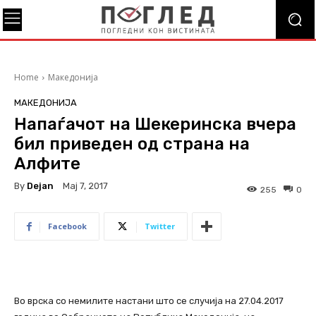
Home
Македонија
МАКЕДОНИЈА
Напаѓачот на Шекеринска вчера
бил приведен од страна на
Алфите
By
Dejan
Мај 7, 2017
255
0
Facebook
Twitter
Во врска со немилите настани што се случија на 27.04.2017