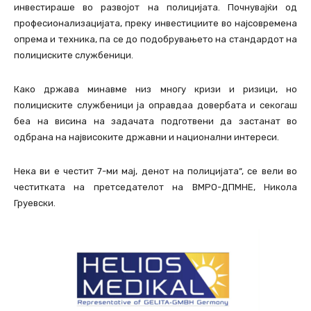
инвестираше во развојот на полицијата. Почнувајќи од
професионализацијата, преку инвестициите во најсовремена
опрема и техника, па се до подобрувањето на стандардот на
полициските службеници.
Како држава минавме низ многу кризи и ризици, но
полициските службеници ја оправдаа довербата и секогаш
беа на висина на задачата подготвени да застанат во
одбрана на највисоките државни и национални интереси.
Нека ви е честит 7-ми мај, денот на полицијата“, се вели во
честитката на претседателот на ВМРО-ДПМНЕ, Никола
Груевски.