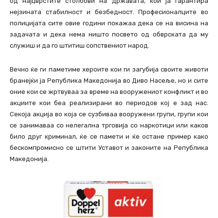
од најцврстите столбови на државата, кои ја гарантира
нејзината стабилност и безбедност. Професионалците во
полицијата сите овие години покажаа дека се на висина на
задачата и дека нема ништо посвето од обврската да му
служиш и да го штитиш сопствениот народ.
Вечно ќе ги паметиме хероите кои ги загубија своите животи
бранејќи ја Република Македонија во Диво Насеље, но и сите
оние кои се жртвуваа за време на вооружениот конфликт и во
акциите кои беа реализирани во периодов кој е зад нас.
Секоја акција во која се сузбиваа вооружени групи, групи кои
се занимаваа со нелегална трговија со наркотици или каков
било друг криминал, ќе се памети и ќе остане пример како
бескомпромисно се штити Уставот и законите на Република
Македонија.