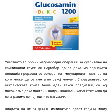
Учеството во бројни меѓународни операции за сузбивање на
криминални групи се најдобар доказ дека македонската
полиција прерасна во релевантен меѓународен партнер на
кого може да се смета во секој момент. Справувањето со
мигрантската криза беше еден таков предизвик, со кој
покажавме дека постои и волја и знаење и капацитет како да
се справиме со најтешките ситуации.
Владата на ВМРО-ДПМНЕ изминативе десет години многу