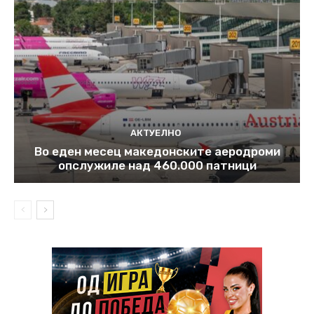
АКТУЕЛНО
Во еден месец македонските аеродроми
опслужиле над 460.000 патници